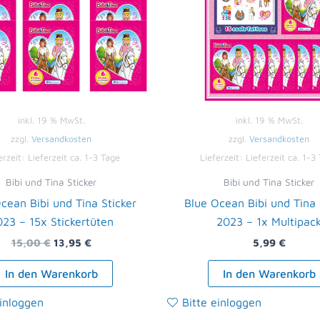
inkl. 19 % MwSt.
inkl. 19 % MwSt.
zzgl.
Versandkosten
zzgl.
Versandkosten
erzeit:
Lieferzeit ca. 1-3 Tage
Lieferzeit:
Lieferzeit ca. 1-3
Bibi und Tina Sticker
Bibi und Tina Sticker
cean Bibi und Tina Sticker
Blue Ocean Bibi und Tina 
23 – 15x Stickertüten
2023 – 1x Multipac
15,00
€
13,95
€
5,99
€
In den Warenkorb
In den Warenkorb
einloggen
Bitte einloggen