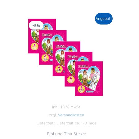
Ursprünglicher
Aktueller
Angebot!
Preis
Preis
-5%
war:
ist:
5,00 €
4,75 €.
inkl. 19 % MwSt.
zzgl.
Versandkosten
Lieferzeit:
Lieferzeit ca. 1-3 Tage
Bibi und Tina Sticker