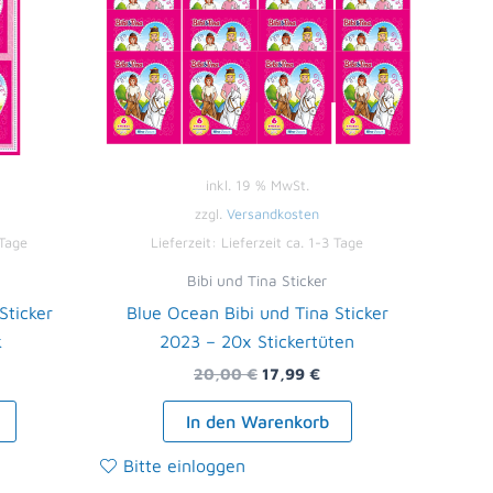
inkl. 19 % MwSt.
zzgl.
Versandkosten
 Tage
Lieferzeit:
Lieferzeit ca. 1-3 Tage
Bibi und Tina Sticker
Sticker
Blue Ocean Bibi und Tina Sticker
k
2023 – 20x Stickertüten
20,00
€
17,99
€
In den Warenkorb
Bitte einloggen