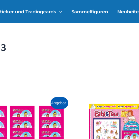
ticker und Tradingcards
Sammelfiguren
Neuheit
23
Ursprünglicher
Aktueller
Angebot!
Preis
Preis
war:
ist:
15,00 €
13,95 €.