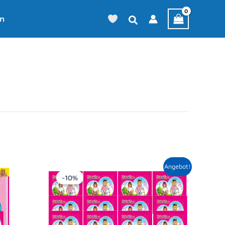
en
Ursprünglicher
Aktueller
Angebot!
Preis
Preis
-10%
war:
ist:
20,00 €
17,99 €.