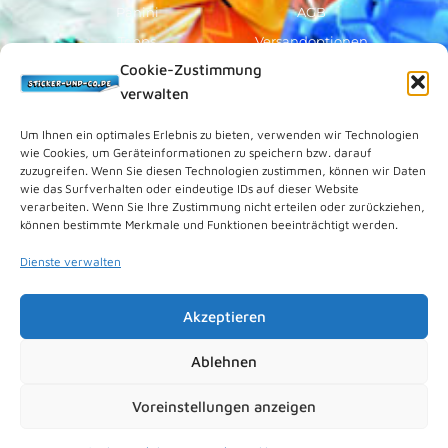
Panini
AGB
Topps
Versandoptionen
Cookie-Zustimmung
Blue Ocean
Zahlungsoptionen
verwalten
Sammelfiguren
Widerruf/Formular
Vorverkauf
Über Uns
Um Ihnen ein optimales Erlebnis zu bieten, verwenden wir Technologien
wie Cookies, um Geräteinformationen zu speichern bzw. darauf
Rechtliches
zuzugreifen. Wenn Sie diesen Technologien zustimmen, können wir Daten
wie das Surfverhalten oder eindeutige IDs auf dieser Website
verarbeiten. Wenn Sie Ihre Zustimmung nicht erteilen oder zurückziehen,
Kundenkonto
können bestimmte Merkmale und Funktionen beeinträchtigt werden.
Impressum
Dienste verwalten
Datenschutz
Cookies (EU)
Akzeptieren
Vertrag widerrufen
Kontakt
Ablehnen
Voreinstellungen anzeigen
© 2026 Sticker-und-Co.de. Powered by
nipkowmedia
.