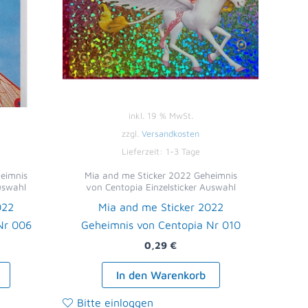
inkl. 19 % MwSt.
zzgl.
Versandkosten
Lieferzeit:
1-3 Tage
eimnis
Mia and me Sticker 2022 Geheimnis
uswahl
von Centopia Einzelsticker Auswahl
022
Mia and me Sticker 2022
Nr 006
Geheimnis von Centopia Nr 010
0,29
€
In den Warenkorb
Bitte einloggen