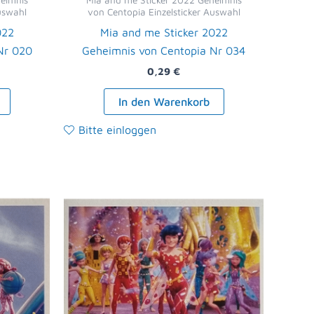
eimnis
Mia and me Sticker 2022 Geheimnis
uswahl
von Centopia Einzelsticker Auswahl
022
Mia and me Sticker 2022
Nr 020
Geheimnis von Centopia Nr 034
0,29
€
In den Warenkorb
Bitte einloggen