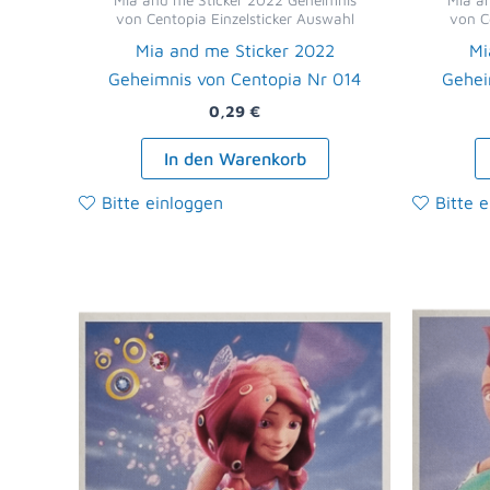
Mia and me Sticker 2022 Geheimnis
Mia a
von Centopia Einzelsticker Auswahl
von C
Mia and me Sticker 2022
Mi
Geheimnis von Centopia Nr 014
Gehei
0,29
€
In den Warenkorb
Bitte einloggen
Bitte 