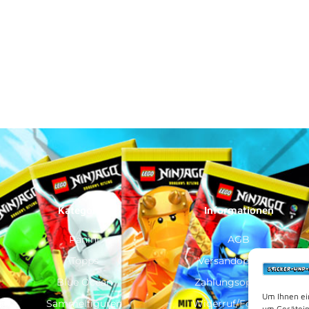
Kategorien
Informationen
Panini
AGB
Topps
Versandoptionen
Blue Ocean
Zahlungsoptionen
Um Ihnen ei
Sammelfiguren
Widerruf/Formular
um Gerätein