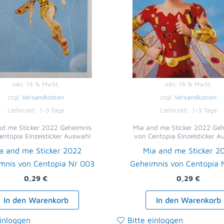
inkl. 19 % MwSt.
inkl. 19 % MwSt.
zzgl.
Versandkosten
zzgl.
Versandkosten
Lieferzeit:
1-3 Tage
Lieferzeit:
1-3 Tage
nd me Sticker 2022 Geheimnis
Mia and me Sticker 2022 Geh
entopia Einzelsticker Auswahl
von Centopia Einzelsticker A
a and me Sticker 2022
Mia and me Sticker 2
mnis von Centopia Nr 003
Geheimnis von Centopia 
0,29
€
0,29
€
In den Warenkorb
In den Warenkorb
einloggen
Bitte einloggen