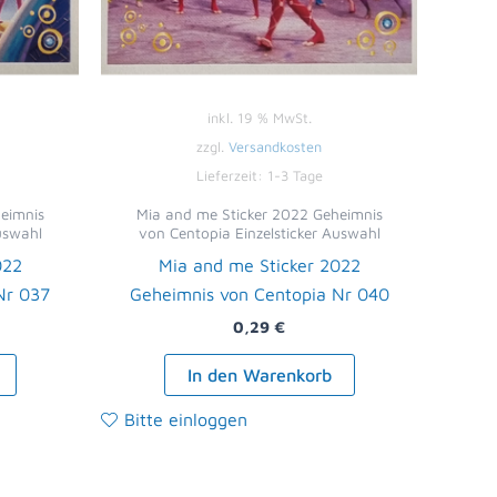
inkl. 19 % MwSt.
zzgl.
Versandkosten
Lieferzeit:
1-3 Tage
eimnis
Mia and me Sticker 2022 Geheimnis
uswahl
von Centopia Einzelsticker Auswahl
022
Mia and me Sticker 2022
Nr 037
Geheimnis von Centopia Nr 040
0,29
€
In den Warenkorb
Bitte einloggen