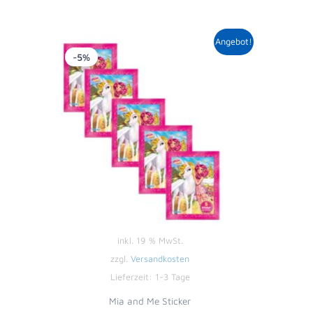
Ursprünglicher
Aktueller
Angebot!
Preis
Preis
-5%
war:
ist:
4,00 €
3,79 €.
inkl. 19 % MwSt.
zzgl.
Versandkosten
Lieferzeit:
1-3 Tage
Mia and Me Sticker