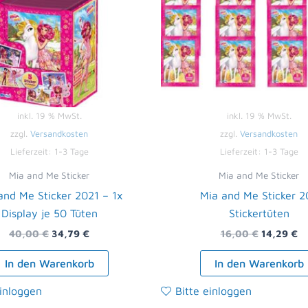
inkl. 19 % MwSt.
inkl. 19 % MwSt.
zzgl.
Versandkosten
zzgl.
Versandkosten
Lieferzeit:
1-3 Tage
Lieferzeit:
1-3 Tage
Mia and Me Sticker
Mia and Me Sticker
and Me Sticker 2021 – 1x
Mia and Me Sticker 2
Display je 50 Tüten
Stickertüten
40,00
€
34,79
€
16,00
€
14,29
€
In den Warenkorb
In den Warenkorb
einloggen
Bitte einloggen