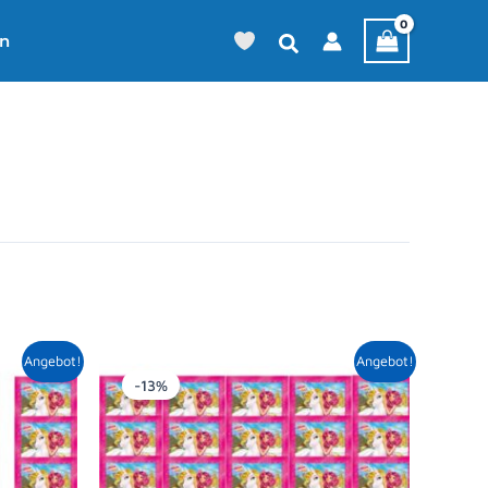
en
icher
tueller
Ursprünglicher
Aktueller
Angebot!
Angebot!
eis
Preis
Preis
-13%
t:
war:
ist:
,29 €.
20,00 €
17,49 €.