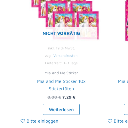
NICHT VORRÄTIG
inkl. 19 % MwSt.
zzgl.
Versandkosten
Lieferzeit:
1-3 Tage
Mia and Me Sticker
Mia and Me Sticker 10x
Mia 
Stickertüten
8,00
€
7,29
€
Weiterlesen
Bitte einloggen
Bitte 