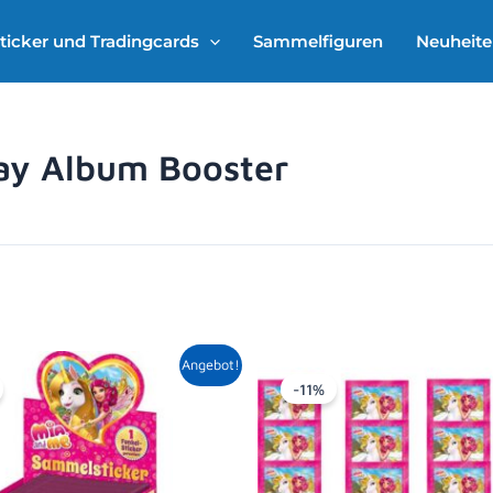
ticker und Tradingcards
Sammelfiguren
Neuheit
lay Album Booster
Ursprünglicher
Aktueller
Ursprüngl
Ak
Angebot!
Preis
Preis
Preis
Pr
-11%
war:
ist:
war:
is
40,00 €
34,79 €.
16,00 €
14