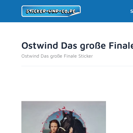
Zum
S
Inhalt
springen
Ostwind Das große Finale
Ostwind Das große Finale Sticker