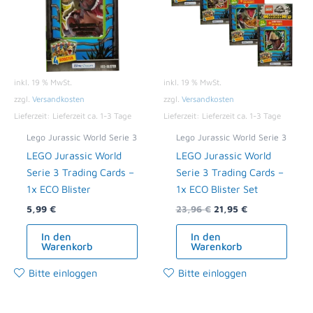
inkl. 19 % MwSt.
inkl. 19 % MwSt.
zzgl.
Versandkosten
zzgl.
Versandkosten
Lieferzeit:
Lieferzeit ca. 1-3 Tage
Lieferzeit:
Lieferzeit ca. 1-3 Tage
Lego Jurassic World Serie 3
Lego Jurassic World Serie 3
LEGO Jurassic World
LEGO Jurassic World
Serie 3 Trading Cards –
Serie 3 Trading Cards –
1x ECO Blister
1x ECO Blister Set
5,99
€
23,96
€
21,95
€
In den
In den
Warenkorb
Warenkorb
Bitte einloggen
Bitte einloggen