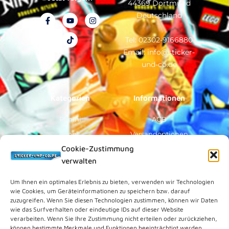
44369 Dortmund
Deutschland
F
Y
T
I
a
o
i
n
c
u
k
s
e
t
t
t
Tel: 02302-9166880
b
u
o
a
Email: info@sticker-
o
b
k
g
o
e
r
und-co.de
k
a
-
m
f
Kategorien
Informationen
Panini
AGB
Topps
Versandoptionen
Cookie-Zustimmung
Blue Ocean
Zahlungsoptionen
verwalten
Sammelfiguren
Widerruf/Formular
Vorverkauf
Über Uns
Um Ihnen ein optimales Erlebnis zu bieten, verwenden wir Technologien
wie Cookies, um Geräteinformationen zu speichern bzw. darauf
Rechtliches
zuzugreifen. Wenn Sie diesen Technologien zustimmen, können wir Daten
wie das Surfverhalten oder eindeutige IDs auf dieser Website
verarbeiten. Wenn Sie Ihre Zustimmung nicht erteilen oder zurückziehen,
Kundenkonto
können bestimmte Merkmale und Funktionen beeinträchtigt werden.