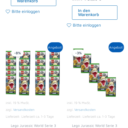
Warenkorb
In den
Bitte einloggen
Warenkorb
Bitte einloggen
Ursprünglicher
Aktueller
Ursprünglicher
Aktueller
Angebot!
Angebot!
Preis
Preis
Preis
Preis
-8%
-3%
war:
ist:
war:
ist:
30,00 €
27,59 €.
7,50 €
7,29 €.
inkl. 19 % MwSt.
inkl. 19 % MwSt.
zzgl.
Versandkosten
zzgl.
Versandkosten
Lieferzeit:
Lieferzeit ca. 1-3 Tage
Lieferzeit:
Lieferzeit ca. 1-3 Tage
Lego Jurassic World Serie 3
Lego Jurassic World Serie 3