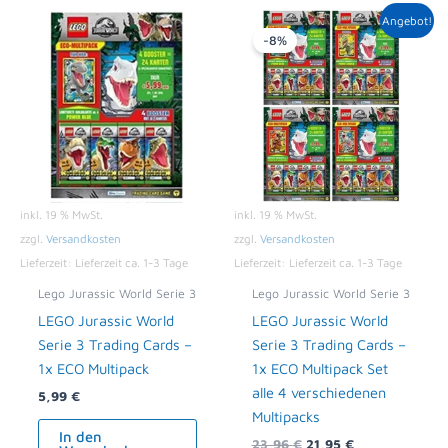
Ursprünglicher
Aktueller
Angebot!
Preis
Preis
-8%
war:
ist:
23,96 €
21,95 €.
inkl. 19 % MwSt.
inkl. 19 % MwSt.
zzgl.
Versandkosten
zzgl.
Versandkosten
Lieferzeit:
Lieferzeit ca. 1-3 Tage
Lieferzeit:
Lieferzeit ca. 1-3 Tage
Lego Jurassic World Serie 3
Lego Jurassic World Serie 3
LEGO Jurassic World
LEGO Jurassic World
Serie 3 Trading Cards –
Serie 3 Trading Cards –
1x ECO Multipack
1x ECO Multipack Set
alle 4 verschiedenen
5,99
€
Multipacks
In den
23,96
€
21,95
€