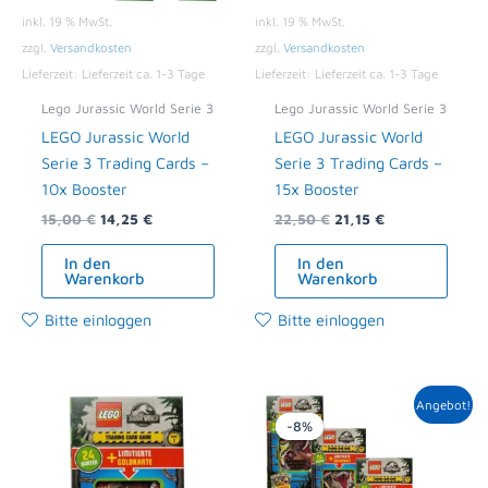
inkl. 19 % MwSt.
inkl. 19 % MwSt.
zzgl.
Versandkosten
zzgl.
Versandkosten
Lieferzeit:
Lieferzeit ca. 1-3 Tage
Lieferzeit:
Lieferzeit ca. 1-3 Tage
Lego Jurassic World Serie 3
Lego Jurassic World Serie 3
LEGO Jurassic World
LEGO Jurassic World
Serie 3 Trading Cards –
Serie 3 Trading Cards –
10x Booster
15x Booster
15,00
€
14,25
€
22,50
€
21,15
€
In den
In den
Warenkorb
Warenkorb
Bitte einloggen
Bitte einloggen
Ursprünglicher
Aktueller
Angebot!
Preis
Preis
-8%
war:
ist:
23,96 €
21,95 €.