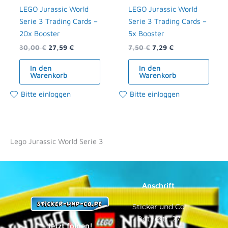
LEGO Jurassic World
LEGO Jurassic World
Serie 3 Trading Cards –
Serie 3 Trading Cards –
20x Booster
5x Booster
30,00
€
27,59
€
7,50
€
7,29
€
In den
In den
Warenkorb
Warenkorb
Bitte einloggen
Bitte einloggen
Lego Jurassic World Serie 3
Anschrift
Sticker und Co
Bothestr. 27
Jetzt folgen!