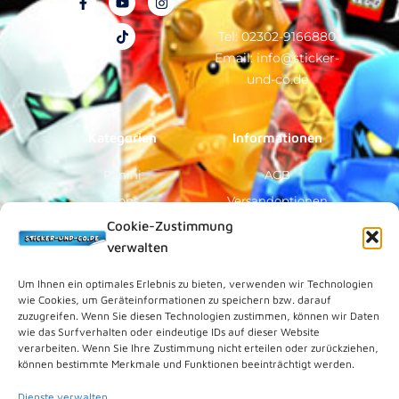
a
o
i
n
c
u
k
s
e
t
t
t
Tel: 02302-9166880
b
u
o
a
Email: info@sticker-
o
b
k
g
o
e
r
und-co.de
k
a
-
m
f
Kategorien
Informationen
Panini
AGB
Topps
Versandoptionen
Cookie-Zustimmung
Blue Ocean
Zahlungsoptionen
verwalten
Sammelfiguren
Widerruf/Formular
Vorverkauf
Über Uns
Um Ihnen ein optimales Erlebnis zu bieten, verwenden wir Technologien
wie Cookies, um Geräteinformationen zu speichern bzw. darauf
Rechtliches
zuzugreifen. Wenn Sie diesen Technologien zustimmen, können wir Daten
wie das Surfverhalten oder eindeutige IDs auf dieser Website
verarbeiten. Wenn Sie Ihre Zustimmung nicht erteilen oder zurückziehen,
Kundenkonto
können bestimmte Merkmale und Funktionen beeinträchtigt werden.
Impressum
Dienste verwalten