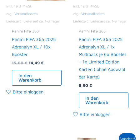
inkl. 19 % MwSt.
inkl. 19 % MwSt.
zzgl.
Versandkosten
zzgl.
Versandkosten
Lieferzeit:
Lieferzeit ca. 1-3 Tage
Lieferzeit:
Lieferzeit ca. 1-3 Tage
Panini Fifa 365
Panini Fifa 365
Panini FIFA 365 2025
Panini FIFA 365 2025
Adrenalyn XL / 10x
Adrenalyn XL / 1x
Booster
Multipack je 6x Booster
+ 1x Limited Edition
15,00
€
14,49
€
Karten ( ohne Auswahl
In den
der Karte)
Warenkorb
8,90
€
Bitte einloggen
In den
Warenkorb
Bitte einloggen
Ursprünglicher
Aktueller
Angebot!