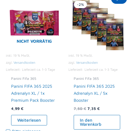
Preis
Preis
-2%
war:
ist:
7,50 €
7,35 €.
NICHT VORRÄTIG
inkl. 19 % MwSt.
inkl. 19 % MwSt.
zzgl.
Versandkosten
zzgl.
Versandkosten
Lieferzeit:
Lieferzeit ca. 1-3 Tage
Lieferzeit:
Lieferzeit ca. 1-3 Tage
Panini Fifa 365
Panini Fifa 365
Panini FIFA 365 2025
Panini FIFA 365 2025
Adrenalyn XL / 1x
Adrenalyn XL / 5x
Premium Pack Booster
Booster
4,99
€
7,50
€
7,35
€
Weiterlesen
In den
Warenkorb