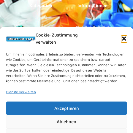
Kategorien
Informationen
Panini
AGB
Topps
Versandoptionen
Cookie-Zustimmung
Blue Ocean
Zahlungsoptionen
verwalten
Sammelfiguren
Widerruf/Formular
Vorverkauf
Über Uns
Um Ihnen ein optimales Erlebnis zu bieten, verwenden wir Technologien
wie Cookies, um Geräteinformationen zu speichern bzw. darauf
Rechtliches
zuzugreifen. Wenn Sie diesen Technologien zustimmen, können wir Daten
wie das Surfverhalten oder eindeutige IDs auf dieser Website
verarbeiten. Wenn Sie Ihre Zustimmung nicht erteilen oder zurückziehen,
Kundenkonto
können bestimmte Merkmale und Funktionen beeinträchtigt werden.
Impressum
Dienste verwalten
Datenschutz
Cookies (EU)
Akzeptieren
Vertrag widerrufen
Kontakt
Ablehnen