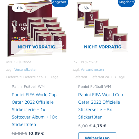
Ursprünglicher
Aktueller
Ursprünglicher
Aktueller
Angebot!
Angebot!
Preis
Preis
Preis
Preis
-8%
-5%
war:
ist:
war:
ist:
12,00 €
10,99 €.
5,00 €
4,75 €.
NICHT VORRÄTIG
NICHT VORRÄTIG
inkl. 19 % MwSt.
inkl. 19 % MwSt.
zzgl.
Versandkosten
zzgl.
Versandkosten
Lieferzeit:
Lieferzeit ca. 1-3 Tage
Lieferzeit:
Lieferzeit ca. 1-3 Tage
Panini Fußball WM
Panini Fußball WM
Panini FIFA World Cup
Panini FIFA World Cup
Qatar 2022 Offizielle
Qatar 2022 Offizielle
Stickerserie – 1x
Stickerserie – 5x
Softcover Album + 10x
Stickertüten
Stickertüten
5,00
€
4,75
€
12,00
€
10,99
€
Weiterlesen