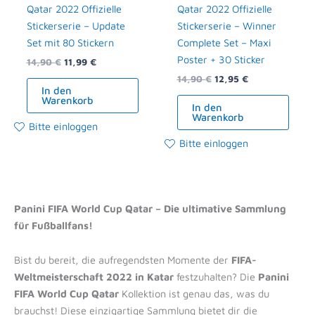
Qatar 2022 Offizielle
Qatar 2022 Offizielle
Stickerserie – Update
Stickerserie – Winner
Set mit 80 Stickern
Complete Set – Maxi
Poster + 30 Sticker
14,90
€
11,99
€
14,90
€
12,95
€
In den
Warenkorb
In den
Warenkorb
Bitte einloggen
Bitte einloggen
Panini FIFA World Cup Qatar – Die ultimative Sammlung
für Fußballfans!
Bist du bereit, die aufregendsten Momente der
FIFA-
Weltmeisterschaft 2022 in Katar
festzuhalten? Die
Panini
FIFA World Cup Qatar
Kollektion ist genau das, was du
brauchst! Diese einzigartige Sammlung bietet dir die