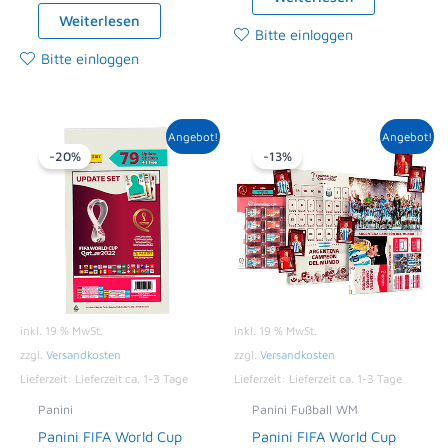
Weiterlesen
Bitte einloggen
Bitte einloggen
Ursprünglicher
Aktueller
Ursprünglicher
Aktueller
Angebot!
Angebot!
Preis
Preis
Preis
Preis
-20%
-13%
war:
ist:
war:
ist:
14,90 €
11,99 €.
14,90 €
12,95 €.
inkl. 19 % MwSt.
inkl. 19 % MwSt.
zzgl.
Versandkosten
zzgl.
Versandkosten
Lieferzeit:
Lieferzeit ca. 1-3 Tage
Lieferzeit:
Lieferzeit ca. 1-3 Tage
Panini
Panini Fußball WM
Panini FIFA World Cup
Panini FIFA World Cup