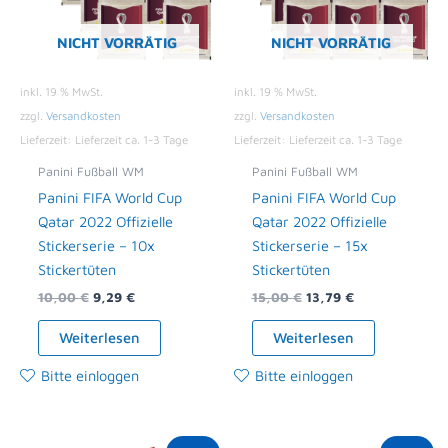
NICHT VORRÄTIG
NICHT VORRÄTIG
inkl. 19 % MwSt.
inkl. 19 % MwSt.
zzgl.
Versandkosten
zzgl.
Versandkosten
Lieferzeit:
Lieferzeit ca. 1-3 Tage
Lieferzeit:
Lieferzeit ca. 1-3 Tage
Panini Fußball WM
Panini Fußball WM
Panini FIFA World Cup
Panini FIFA World Cup
Qatar 2022 Offizielle
Qatar 2022 Offizielle
Stickerserie – 10x
Stickerserie – 15x
Stickertüten
Stickertüten
10,00
€
9,29
€
15,00
€
13,79
€
Weiterlesen
Weiterlesen
Bitte einloggen
Bitte einloggen