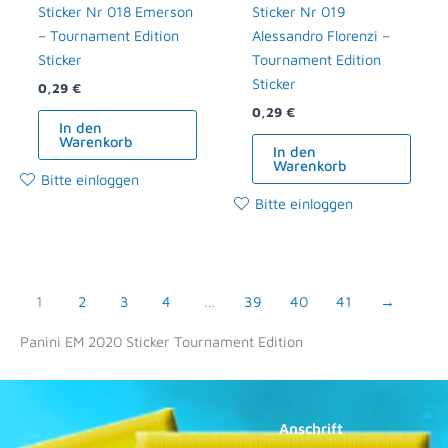
Sticker Nr 018 Emerson
Sticker Nr 019
– Tournament Edition
Alessandro Florenzi –
Sticker
Tournament Edition
Sticker
0,29
€
0,29
€
In den
Warenkorb
In den
Warenkorb
Bitte einloggen
Bitte einloggen
1
2
3
4
…
39
40
41
→
Panini EM 2020 Sticker Tournament Edition
Anschrift