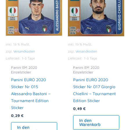
inkl. 19 % MwSt.
inkl. 19 % MwSt.
zzgl.
Versandkosten
zzgl.
Versandkosten
Lieferzeit:
1-3 Tage
Lieferzeit:
1-3 Tage
Panini EM 2020
Panini EM 2020
Einzelsticker
Einzelsticker
Panini EURO 2020
Panini EURO 2020
Sticker Nr 015
Sticker Nr 017 Giorgio
Alessandro Bastoni –
Chiellini – Tournament
Tournament Edition
Edition Sticker
Sticker
0,49
€
0,29
€
In den
Warenkorb
In den