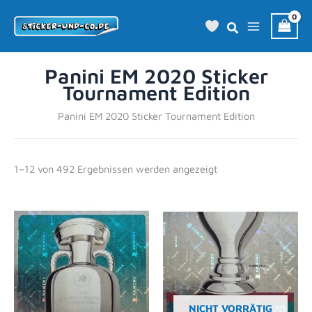
Zum
Inhalt
springen
Panini EM 2020 Sticker
Tournament Edition
Panini EM 2020 Sticker Tournament Edition
1–12 von 492 Ergebnissen werden angezeigt
NICHT VORRÄTIG