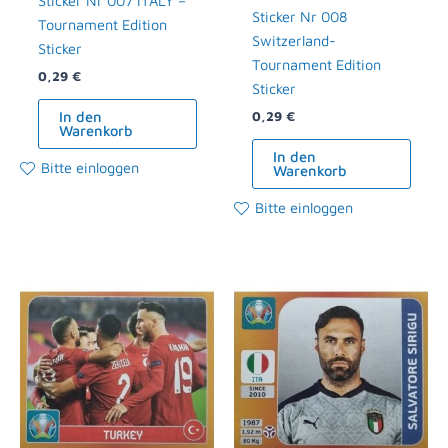
Sticker Nr 007 ITALY –
Sticker Nr 008
Tournament Edition
Switzerland-
Sticker
Tournament Edition
0,29
€
Sticker
In den
0,29
€
Warenkorb
In den
Bitte einloggen
Warenkorb
Bitte einloggen