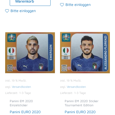
Warenkorb
Bitte einloggen
Bitte einloggen
inkl. 19 % MwSt.
inkl. 19 % MwSt.
zzgl.
Versandkosten
zzgl.
Versandkosten
Lieferzeit:
1-3 Tage
Lieferzeit:
1-3 Tage
Panini EM 2020
Panini EM 2020 Sticker
Einzelsticker
Tournament Edition
Panini EURO 2020
Panini EURO 2020