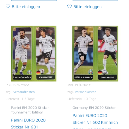
Bitte einloggen
Bitte einloggen
inkl. 19 % MwSt.
inkl. 19 % MwSt.
zzgl.
Versandkosten
zzgl.
Versandkosten
Lieferzeit:
1-3 Tage
Lieferzeit:
1-3 Tage
Panini EM 2020 Sticker
Germany EM 2020 Sticker
Tournament Edition
Panini EURO 2020
Panini EURO 2020
Sticker Nr 602 Kimmich
Sticker Nr 601