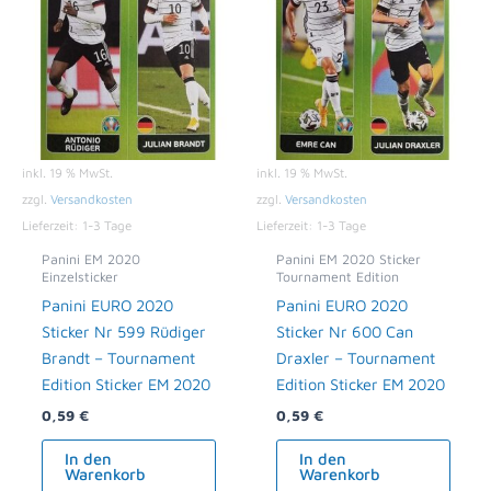
inkl. 19 % MwSt.
inkl. 19 % MwSt.
zzgl.
Versandkosten
zzgl.
Versandkosten
Lieferzeit:
1-3 Tage
Lieferzeit:
1-3 Tage
Panini EM 2020
Panini EM 2020 Sticker
Einzelsticker
Tournament Edition
Panini EURO 2020
Panini EURO 2020
Sticker Nr 599 Rüdiger
Sticker Nr 600 Can
Brandt – Tournament
Draxler – Tournament
Edition Sticker EM 2020
Edition Sticker EM 2020
0,59
€
0,59
€
In den
In den
Warenkorb
Warenkorb