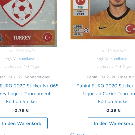
inkl. 19 % MwSt.
inkl. 19 % MwSt.
zzgl.
Versandkosten
zzgl.
Versandkosten
Lieferzeit:
1-3 Tage
Lieferzeit:
1-3 Tage
tzer EM 2020 Sondersticker
Panini EM 2020 Einzelstic
 EURO 2020 Sticker Nr 065
Panini EURO 2020 Sticker
key Logo – Tournament
Ugurcan Cakir- Tourna
Edition Sticker
Edition Sticker
0,79
€
0,29
€
In den Warenkorb
In den Warenkorb