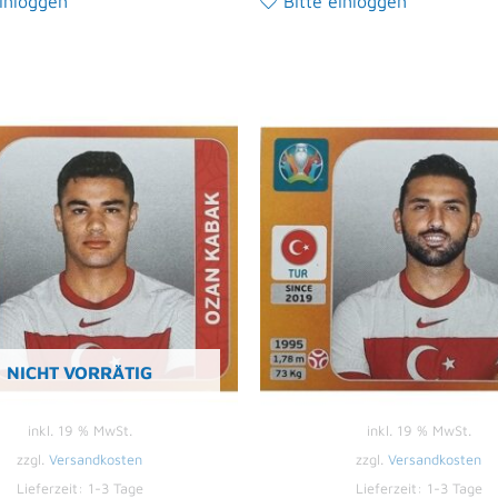
einloggen
Bitte einloggen
NICHT VORRÄTIG
inkl. 19 % MwSt.
inkl. 19 % MwSt.
zzgl.
Versandkosten
zzgl.
Versandkosten
Lieferzeit:
1-3 Tage
Lieferzeit:
1-3 Tage