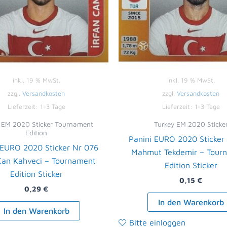
inkl. 19 % MwSt.
inkl. 19 % MwSt.
zzgl.
Versandkosten
zzgl.
Versandkosten
Lieferzeit:
1-3 Tage
Lieferzeit:
1-3 Tage
i EM 2020 Sticker Tournament
Turkey EM 2020 Sticke
Edition
Panini EURO 2020 Sticker
 EURO 2020 Sticker Nr 076
Mahmut Tekdemir – Tour
 Can Kahveci – Tournament
Edition Sticker
Edition Sticker
0,15
€
0,29
€
In den Warenkorb
In den Warenkorb
Bitte einloggen