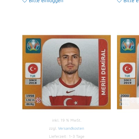
Bitte einloggen
Bitte 
inkl. 19 % MwSt.
zzgl.
Versandkosten
Lieferzeit:
1-3 Tage