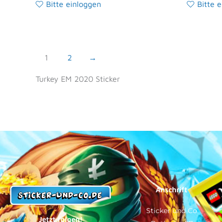
Bitte einloggen
Bitte 
1
2
→
Turkey EM 2020 Sticker
Anschrift
Sticker und Co
Jetzt folgen!