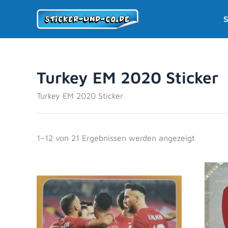
Zum
S
Inhalt
springen
Turkey EM 2020 Sticker
Turkey EM 2020 Sticker
1–12 von 21 Ergebnissen werden angezeigt