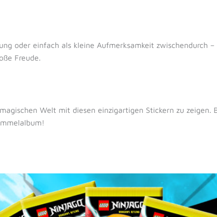
ng oder einfach als kleine Aufmerksamkeit zwischendurch –
oße Freude.
 magischen Welt mit diesen einzigartigen Stickern zu zeigen. B
Sammelalbum!