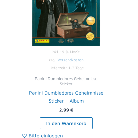
inkl. 19 % MwSt.
zzgl.
Versandkosten
Lieferzeit:
1-3 Tage
Panini Dumbledores Geheimnisse
Sticker
Panini Dumbledores Geheimnisse
Sticker – Album
2,99
€
In den Warenkorb
Bitte einloggen