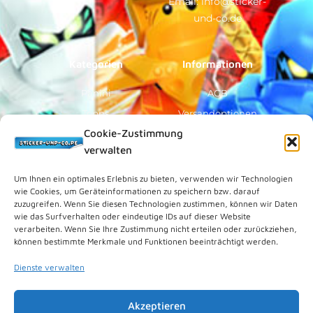
Email: info@sticker-
o
b
k
g
o
e
r
und-co.de
k
a
-
m
f
Kategorien
Informationen
Panini
AGB
Topps
Versandoptionen
Cookie-Zustimmung
Blue Ocean
Zahlungsoptionen
verwalten
Sammelfiguren
Widerruf/Formular
Vorverkauf
Über Uns
Um Ihnen ein optimales Erlebnis zu bieten, verwenden wir Technologien
wie Cookies, um Geräteinformationen zu speichern bzw. darauf
Rechtliches
zuzugreifen. Wenn Sie diesen Technologien zustimmen, können wir Daten
wie das Surfverhalten oder eindeutige IDs auf dieser Website
verarbeiten. Wenn Sie Ihre Zustimmung nicht erteilen oder zurückziehen,
Kundenkonto
können bestimmte Merkmale und Funktionen beeinträchtigt werden.
Impressum
Dienste verwalten
Datenschutz
Cookies (EU)
Akzeptieren
Vertrag widerrufen