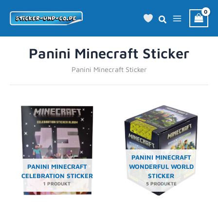
Zum
Inhalt
springen
Panini Minecraft Sticker
Panini Minecraft Sticker
PANINI MINECRAFT
PANINI MINECRAFT
WONDERFUL WORLD
CELEBRATION STICKER
STICKER
1 PRODUKT
5 PRODUKTE