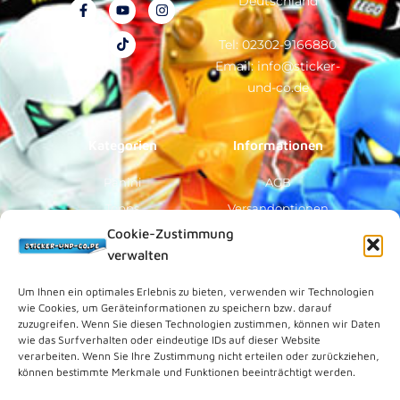
Deutschland
F
Y
T
I
a
o
i
n
c
u
k
s
e
t
t
t
Tel: 02302-9166880
b
u
o
a
Email: info@sticker-
o
b
k
g
o
e
r
und-co.de
k
a
-
m
f
Kategorien
Informationen
Panini
AGB
Topps
Versandoptionen
Cookie-Zustimmung
Blue Ocean
Zahlungsoptionen
verwalten
Sammelfiguren
Widerruf/Formular
Vorverkauf
Über Uns
Um Ihnen ein optimales Erlebnis zu bieten, verwenden wir Technologien
wie Cookies, um Geräteinformationen zu speichern bzw. darauf
Rechtliches
zuzugreifen. Wenn Sie diesen Technologien zustimmen, können wir Daten
wie das Surfverhalten oder eindeutige IDs auf dieser Website
verarbeiten. Wenn Sie Ihre Zustimmung nicht erteilen oder zurückziehen,
Kundenkonto
können bestimmte Merkmale und Funktionen beeinträchtigt werden.
Impressum