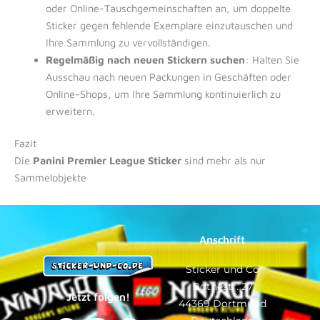
oder Online-Tauschgemeinschaften an, um doppelte
Sticker gegen fehlende Exemplare einzutauschen und
Ihre Sammlung zu vervollständigen.
Regelmäßig nach neuen Stickern suchen
: Halten Sie
Ausschau nach neuen Packungen in Geschäften oder
Online-Shops, um Ihre Sammlung kontinuierlich zu
erweitern.
Fazit
Die
Panini Premier League Sticker
sind mehr als nur
Sammelobjekte
Anschrift
Sticker und Co
Bothestr. 27
Jetzt folgen!
44369 Dortmund