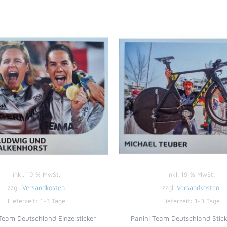
inkl. 19 % MwSt.
inkl. 19 % MwSt.
zzgl.
Versandkosten
zzgl.
Versandkosten
Lieferzeit:
1-3 Tage
Lieferzeit:
1-3 Tage
Team Deutschland Einzelsticker
Panini Team Deutschland Stic