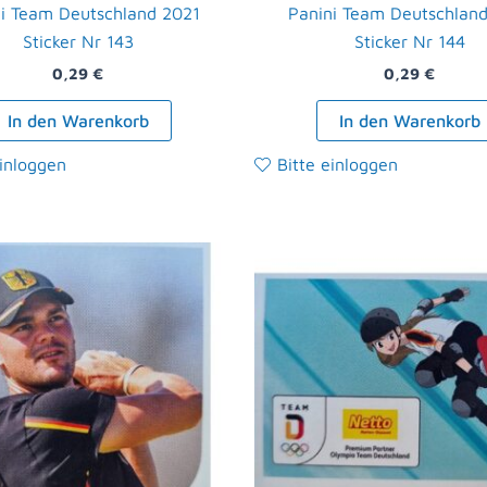
i Team Deutschland 2021
Panini Team Deutschlan
Sticker Nr 143
Sticker Nr 144
0,29
€
0,29
€
In den Warenkorb
In den Warenkorb
einloggen
Bitte einloggen