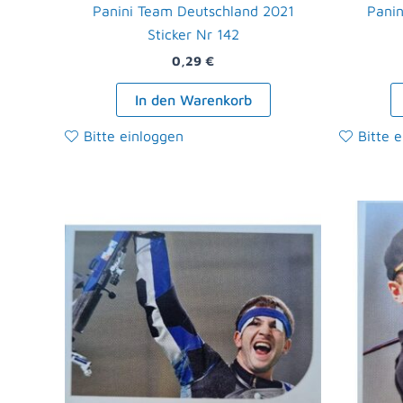
Panini Team Deutschland 2021
Panin
Sticker Nr 142
0,29
€
In den Warenkorb
Bitte einloggen
Bitte 