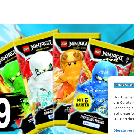
Kategorien
Informationen
Panini
AGB
Topps
Versandoptionen
Blue Ocean
Zahlungsoptionen
Um Ihnen ei
Sammelfiguren
Widerruf/Formular
um Gerätein
Technologie
Vorverkauf
Über Uns
auf dieser 
zurückziehe
Dienste ver