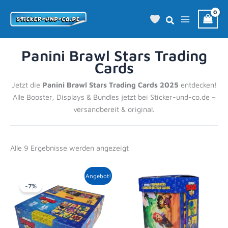
Zum
Inhalt
springen
Panini Brawl Stars Trading
Cards
Jetzt die
Panini Brawl Stars Trading Cards 2025
entdecken!
Alle Booster, Displays & Bundles jetzt bei Sticker-und-co.de –
versandbereit & original.
Alle 9 Ergebnisse werden angezeigt
Ursprünglicher
Aktueller
Angebot!
Preis
Preis
-7%
war:
ist:
79,90 €
73,95 €.