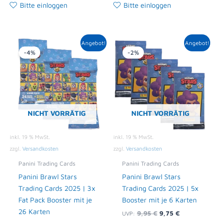
Bitte einloggen
Bitte einloggen
Ursprünglicher
Aktueller
Ursprünglicher
Aktueller
Angebot!
Angebot!
Preis
Preis
Preis
Preis
-4%
-2%
war:
ist:
war:
ist:
23,97 €
22,99 €.
9,95 €
9,75 €.
NICHT VORRÄTIG
NICHT VORRÄTIG
inkl. 19 % MwSt.
inkl. 19 % MwSt.
zzgl.
Versandkosten
zzgl.
Versandkosten
Panini Trading Cards
Panini Trading Cards
Panini Brawl Stars
Panini Brawl Stars
Trading Cards 2025 | 3x
Trading Cards 2025 | 5x
Fat Pack Booster mit je
Booster mit je 6 Karten
26 Karten
9,95
€
9,75
€
UVP: