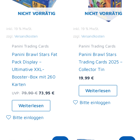
NICHT VORRÄTIG
NICHT VORRÄTIG
inkl. 19 % MwSt.
inkl. 19 % MwSt.
zzgl.
Versandkosten
zzgl.
Versandkosten
Panini Trading Cards
Panini Trading Cards
Panini Brawl Stars Fat
Panini Brawl Stars
Pack Display –
Trading Cards 2025 –
Ultimative XXL-
Collector Tin
Booster-Box mit 260
19,99
€
Karten
Weiterlesen
79,90
€
73,95
€
UVP:
Bitte einloggen
Weiterlesen
Bitte einloggen