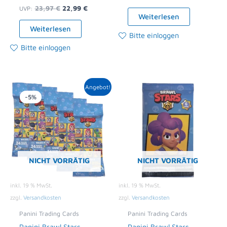
23,97
€
22,99
€
UVP:
Weiterlesen
Weiterlesen
Bitte einloggen
Bitte einloggen
Ursprünglicher
Aktueller
Angebot!
Preis
Preis
-5%
war:
ist:
39,95 €
37,79 €.
NICHT VORRÄTIG
NICHT VORRÄTIG
inkl. 19 % MwSt.
inkl. 19 % MwSt.
zzgl.
Versandkosten
zzgl.
Versandkosten
Panini Trading Cards
Panini Trading Cards
Panini Brawl Stars
Panini Brawl Stars