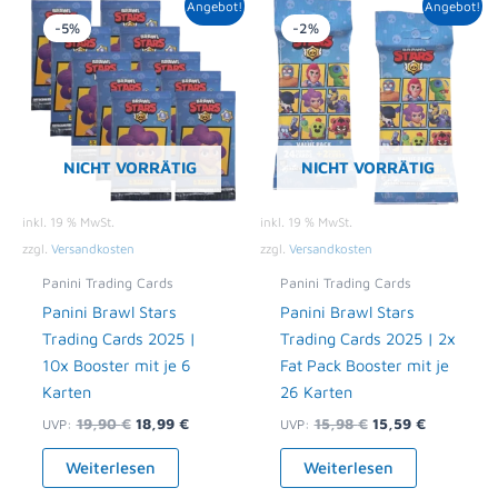
Ursprünglicher
Aktueller
Ursprünglicher
Aktueller
Angebot!
Angebot!
Preis
Preis
Preis
Preis
-5%
-2%
war:
ist:
war:
ist:
19,90 €
18,99 €.
15,98 €
15,59 €.
NICHT VORRÄTIG
NICHT VORRÄTIG
inkl. 19 % MwSt.
inkl. 19 % MwSt.
zzgl.
Versandkosten
zzgl.
Versandkosten
Panini Trading Cards
Panini Trading Cards
Panini Brawl Stars
Panini Brawl Stars
Trading Cards 2025 |
Trading Cards 2025 | 2x
10x Booster mit je 6
Fat Pack Booster mit je
Karten
26 Karten
19,90
€
18,99
€
15,98
€
15,59
€
UVP:
UVP:
Weiterlesen
Weiterlesen