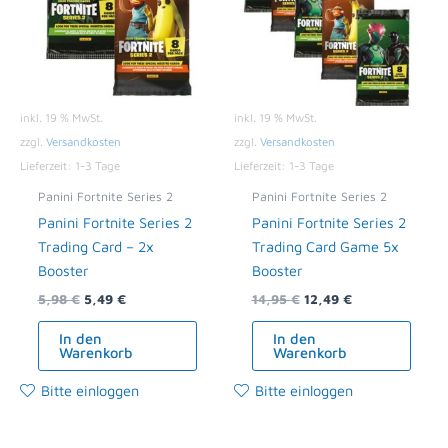
inkl. 19 % MwSt.
inkl. 19 % MwSt.
zzgl.
Versandkosten
zzgl.
Versandkosten
Lieferzeit:
1-3 Tage
Lieferzeit:
1-3 Tage
Panini Fortnite Series 2
Panini Fortnite Series 2
Panini Fortnite Series 2
Panini Fortnite Series 2
Trading Card – 2x
Trading Card Game 5x
Booster
Booster
5,98
€
5,49
€
14,95
€
12,49
€
In den
In den
Warenkorb
Warenkorb
Bitte einloggen
Bitte einloggen