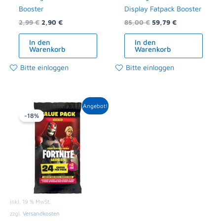
Booster
Display Fatpack Booster
2,99
€
2,90
€
85,00
€
59,79
€
In den
In den
Warenkorb
Warenkorb
Bitte einloggen
Bitte einloggen
Ursprünglicher
Aktueller
Angebot!
Preis
Preis
-18%
war:
ist:
8,50 €
6,99 €.
inkl. 19 % MwSt.
zzgl.
Versandkosten