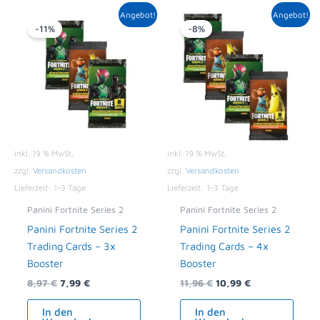
Ursprünglicher
Aktueller
Ursprünglicher
Aktueller
Angebot!
Angebot!
Preis
Preis
Preis
Preis
-11%
-8%
war:
ist:
war:
ist:
8,97 €
7,99 €.
11,96 €
10,99 €.
inkl. 19 % MwSt.
inkl. 19 % MwSt.
zzgl.
Versandkosten
zzgl.
Versandkosten
Lieferzeit:
1-3 Tage
Lieferzeit:
1-3 Tage
Panini Fortnite Series 2
Panini Fortnite Series 2
Panini Fortnite Series 2
Panini Fortnite Series 2
Trading Cards – 3x
Trading Cards – 4x
Booster
Booster
8,97
€
7,99
€
11,96
€
10,99
€
In den
In den