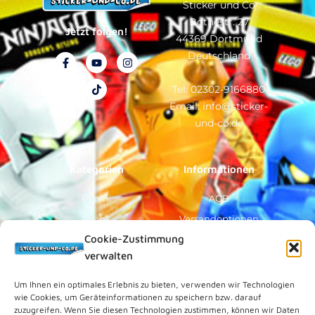
Sticker und Co
Bothestr. 27
Jetzt folgen!
44369 Dortmund
Deutschland
F
Y
T
I
a
o
i
n
c
u
k
s
e
t
t
t
Tel: 02302-9166880
b
u
o
a
Email: info@sticker-
o
b
k
g
o
e
r
und-co.de
k
a
-
m
f
Kategorien
Informationen
Panini
AGB
Topps
Versandoptionen
Cookie-Zustimmung
Blue Ocean
Zahlungsoptionen
verwalten
Sammelfiguren
Widerruf/Formular
Vorverkauf
Über Uns
Um Ihnen ein optimales Erlebnis zu bieten, verwenden wir Technologien
wie Cookies, um Geräteinformationen zu speichern bzw. darauf
Rechtliches
zuzugreifen. Wenn Sie diesen Technologien zustimmen, können wir Daten