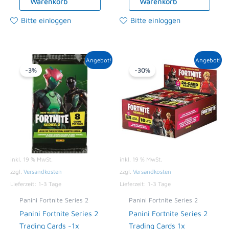
Warenkorb
Warenkorb
Bitte einloggen
Bitte einloggen
Ursprünglicher
Aktueller
Ursprünglicher
Aktueller
Angebot!
Angebot!
Preis
Preis
Preis
Preis
-3%
-30%
war:
ist:
war:
ist:
2,99 €
2,90 €.
85,00 €
59,79 €.
inkl. 19 % MwSt.
inkl. 19 % MwSt.
zzgl.
Versandkosten
zzgl.
Versandkosten
Lieferzeit:
1-3 Tage
Lieferzeit:
1-3 Tage
Panini Fortnite Series 2
Panini Fortnite Series 2
Panini Fortnite Series 2
Panini Fortnite Series 2
Trading Cards -1x
Trading Cards 1x