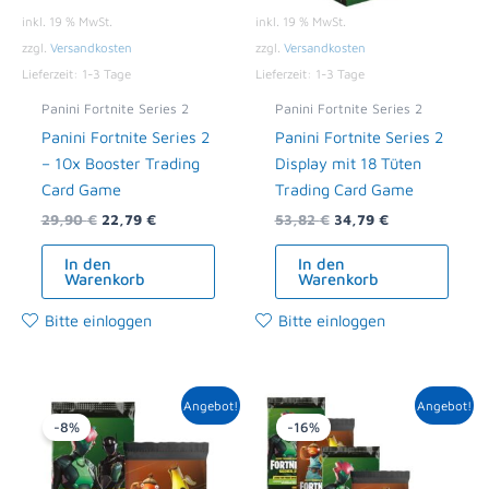
inkl. 19 % MwSt.
inkl. 19 % MwSt.
zzgl.
Versandkosten
zzgl.
Versandkosten
Lieferzeit:
1-3 Tage
Lieferzeit:
1-3 Tage
Panini Fortnite Series 2
Panini Fortnite Series 2
Panini Fortnite Series 2
Panini Fortnite Series 2
– 10x Booster Trading
Display mit 18 Tüten
Card Game
Trading Card Game
29,90
€
22,79
€
53,82
€
34,79
€
In den
In den
Warenkorb
Warenkorb
Bitte einloggen
Bitte einloggen
Ursprünglicher
Aktueller
Ursprünglicher
Aktueller
Angebot!
Angebot!
Preis
Preis
Preis
Preis
-8%
-16%
war:
ist:
war:
ist:
5,98 €
5,49 €.
14,95 €
12,49 €.