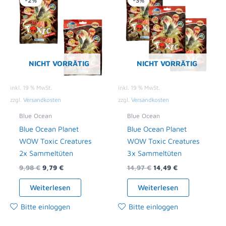
-2%
-3%
war:
ist:
war:
ist:
9,98 €
9,79 €.
14,97 €
14,49 €.
NICHT VORRÄTIG
NICHT VORRÄTIG
inkl. 19 % MwSt.
inkl. 19 % MwSt.
zzgl.
Versandkosten
zzgl.
Versandkosten
Blue Ocean
Blue Ocean
Blue Ocean Planet
Blue Ocean Planet
WOW Toxic Creatures
WOW Toxic Creatures
2x Sammeltüten
3x Sammeltüten
9,98
€
9,79
€
14,97
€
14,49
€
Weiterlesen
Weiterlesen
Bitte einloggen
Bitte einloggen