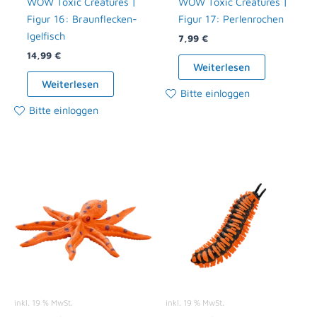
WOW Toxic Creatures |
WOW Toxic Creatures |
Figur 16: Braunflecken-
Figur 17: Perlenrochen
Igelfisch
7,99
€
14,99
€
Weiterlesen
Weiterlesen
Bitte einloggen
Bitte einloggen
inkl. 19 % MwSt.
inkl. 19 % MwSt.