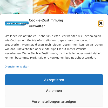
Panini
AGB
Topps
Versandoptionen
Cookie-Zustimmung
Blue Ocean
Zahlungsoptionen
verwalten
Sammelfiguren
Widerruf/Formular
Vorverkauf
Über Uns
Um Ihnen ein optimales Erlebnis zu bieten, verwenden wir Technologien
wie Cookies, um Geräteinformationen zu speichern bzw. darauf
Rechtliches
zuzugreifen. Wenn Sie diesen Technologien zustimmen, können wir Daten
wie das Surfverhalten oder eindeutige IDs auf dieser Website
verarbeiten. Wenn Sie Ihre Zustimmung nicht erteilen oder zurückziehen,
Kundenkonto
können bestimmte Merkmale und Funktionen beeinträchtigt werden.
Impressum
Dienste verwalten
Datenschutz
Cookies (EU)
Akzeptieren
Vertrag widerrufen
Kontakt
Ablehnen
Voreinstellungen anzeigen
© 2026 Sticker-und-Co.de. Powered by
nipkowmedia
.