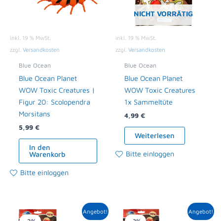
NICHT VORRÄTIG
inkl. 19 % MwSt.
inkl. 19 % MwSt.
zzgl.
Versandkosten
zzgl.
Versandkosten
Blue Ocean
Blue Ocean
Blue Ocean Planet
Blue Ocean Planet
WOW Toxic Creatures |
WOW Toxic Creatures
Figur 20: Scolopendra
1x Sammeltüte
Morsitans
4,99
€
5,99
€
Weiterlesen
In den
Bitte einloggen
Warenkorb
Bitte einloggen
Ursprünglicher
Aktueller
Ursprünglicher
Aktueller
Angebot!
Angebot!
Preis
Preis
Preis
Preis