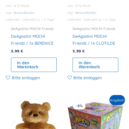
inkl. 19 % MwSt.
inkl. 19 % MwSt.
zzgl.
Versandkosten
zzgl.
Versandkosten
Lieferzeit:
Lieferzeit ca. 1-3 Tage
Lieferzeit:
Lieferzeit ca. 1-3 Tage
DeAgostini MOCHI Friendz
DeAgostini MOCHI Friendz
DeAgostini MOCHI
DeAgostini MOCHI
Friendz / 1x BERENICE
Friendz / 1x CLOTILDE
5,99
€
5,99
€
In den
In den
Warenkorb
Warenkorb
Bitte einloggen
Bitte einloggen
Ursprünglicher
Aktueller
Angebot!
Preis
Preis
-8%
war:
ist:
89,82 €
82,99 €.