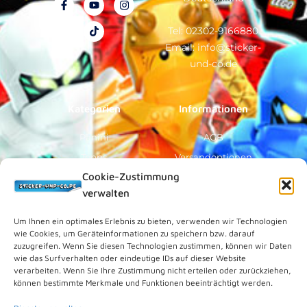
a
o
i
n
c
u
k
s
e
t
t
t
Tel: 02302-9166880
b
u
o
a
Email: info@sticker-
o
b
k
g
o
e
r
und-co.de
k
a
-
m
f
Kategorien
Informationen
Panini
AGB
Topps
Versandoptionen
Cookie-Zustimmung
Blue Ocean
Zahlungsoptionen
verwalten
Sammelfiguren
Widerruf/Formular
Vorverkauf
Über Uns
Um Ihnen ein optimales Erlebnis zu bieten, verwenden wir Technologien
wie Cookies, um Geräteinformationen zu speichern bzw. darauf
Rechtliches
zuzugreifen. Wenn Sie diesen Technologien zustimmen, können wir Daten
wie das Surfverhalten oder eindeutige IDs auf dieser Website
verarbeiten. Wenn Sie Ihre Zustimmung nicht erteilen oder zurückziehen,
Kundenkonto
können bestimmte Merkmale und Funktionen beeinträchtigt werden.
Impressum