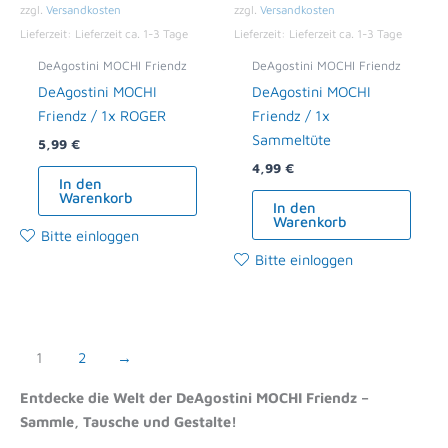
zzgl.
Versandkosten
zzgl.
Versandkosten
Lieferzeit:
Lieferzeit ca. 1-3 Tage
Lieferzeit:
Lieferzeit ca. 1-3 Tage
DeAgostini MOCHI Friendz
DeAgostini MOCHI Friendz
DeAgostini MOCHI
DeAgostini MOCHI
Friendz / 1x ROGER
Friendz / 1x
Sammeltüte
5,99
€
4,99
€
In den
Warenkorb
In den
Warenkorb
Bitte einloggen
Bitte einloggen
1
2
→
Entdecke die Welt der DeAgostini MOCHI Friendz –
Sammle, Tausche und Gestalte!