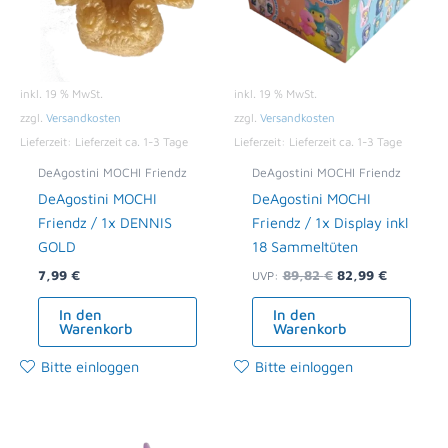
inkl. 19 % MwSt.
inkl. 19 % MwSt.
zzgl.
Versandkosten
zzgl.
Versandkosten
Lieferzeit:
Lieferzeit ca. 1-3 Tage
Lieferzeit:
Lieferzeit ca. 1-3 Tage
DeAgostini MOCHI Friendz
DeAgostini MOCHI Friendz
DeAgostini MOCHI
DeAgostini MOCHI
Friendz / 1x DENNIS
Friendz / 1x Display inkl
GOLD
18 Sammeltüten
7,99
€
89,82
€
82,99
€
UVP:
In den
In den
Warenkorb
Warenkorb
Bitte einloggen
Bitte einloggen