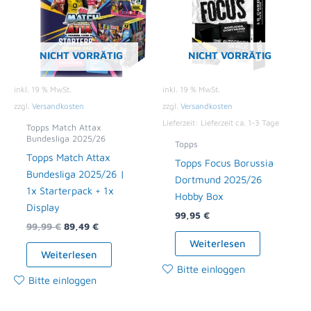
NICHT VORRÄTIG
NICHT VORRÄTIG
inkl. 19 % MwSt.
inkl. 19 % MwSt.
zzgl.
Versandkosten
zzgl.
Versandkosten
Lieferzeit:
Lieferzeit ca. 1-3 Tage
Topps Match Attax
Bundesliga 2025/26
Topps
Topps Match Attax
Topps Focus Borussia
Bundesliga 2025/26 |
Dortmund 2025/26
1x Starterpack + 1x
Hobby Box
Display
99,95
€
99,99
€
89,49
€
Weiterlesen
Weiterlesen
Bitte einloggen
Bitte einloggen