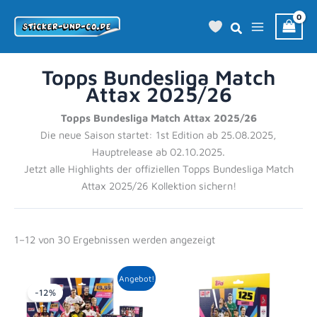
Zum
Inhalt
springen
Topps Bundesliga Match
Attax 2025/26
Topps Bundesliga Match Attax 2025/26
Die neue Saison startet: 1st Edition ab 25.08.2025,
Hauptrelease ab 02.10.2025.
Jetzt alle Highlights der offiziellen Topps Bundesliga Match
Attax 2025/26 Kollektion sichern!
1–12 von 30 Ergebnissen werden angezeigt
Ursprünglicher
Aktueller
Angebot!
Preis
Preis
-12%
war:
ist:
177,43 €
155,99 €.