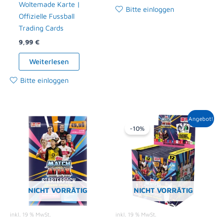
Woltemade Karte |
Bitte einloggen
Offizielle Fussball
Trading Cards
9,99
€
Weiterlesen
Bitte einloggen
Ursprünglicher
Aktueller
Angebot!
Preis
Preis
-10%
war:
ist:
90,00 €
80,99 €.
NICHT VORRÄTIG
NICHT VORRÄTIG
inkl. 19 % MwSt.
inkl. 19 % MwSt.