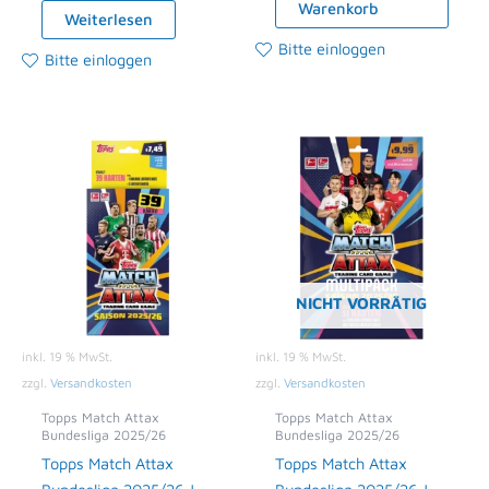
Warenkorb
Weiterlesen
Bitte einloggen
Bitte einloggen
NICHT VORRÄTIG
inkl. 19 % MwSt.
inkl. 19 % MwSt.
zzgl.
Versandkosten
zzgl.
Versandkosten
Topps Match Attax
Topps Match Attax
Bundesliga 2025/26
Bundesliga 2025/26
Topps Match Attax
Topps Match Attax