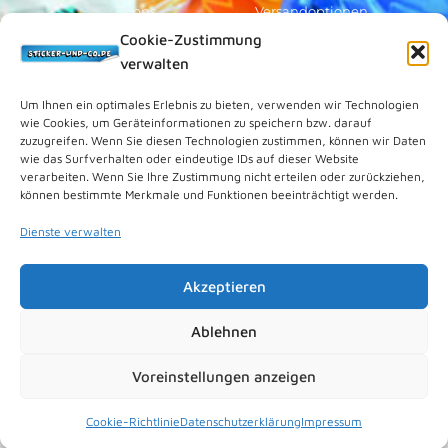
Topps
Versandoptionen
Cookie-Zustimmung
Blue Ocean
Zahlungsoptionen
verwalten
Sammelfiguren
Widerruf/Formular
Vorverkauf
Über Uns
Um Ihnen ein optimales Erlebnis zu bieten, verwenden wir Technologien
wie Cookies, um Geräteinformationen zu speichern bzw. darauf
Rechtliches
zuzugreifen. Wenn Sie diesen Technologien zustimmen, können wir Daten
wie das Surfverhalten oder eindeutige IDs auf dieser Website
verarbeiten. Wenn Sie Ihre Zustimmung nicht erteilen oder zurückziehen,
Kundenkonto
können bestimmte Merkmale und Funktionen beeinträchtigt werden.
Impressum
Dienste verwalten
Datenschutz
Cookies (EU)
Akzeptieren
Vertrag widerrufen
Kontakt
Ablehnen
Voreinstellungen anzeigen
© 2026 Sticker-und-Co.de. Powered by
nipkowmedia
.
Cookie-Richtlinie
Datenschutzerklärung
Impressum