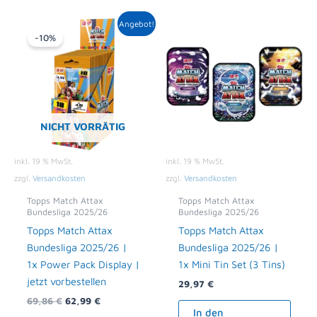
Ursprünglicher
Aktueller
Angebot!
Preis
Preis
-10%
war:
ist:
69,86 €
62,99 €.
NICHT VORRÄTIG
inkl. 19 % MwSt.
inkl. 19 % MwSt.
zzgl.
Versandkosten
zzgl.
Versandkosten
Topps Match Attax
Topps Match Attax
Bundesliga 2025/26
Bundesliga 2025/26
Topps Match Attax
Topps Match Attax
Bundesliga 2025/26 |
Bundesliga 2025/26 |
1x Power Pack Display |
1x Mini Tin Set (3 Tins)
jetzt vorbestellen
29,97
€
69,86
€
62,99
€
In den