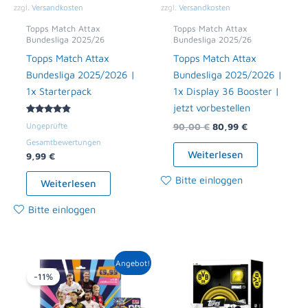
zzgl.
Versandkosten
zzgl.
Versandkosten
Topps Match Attax
Topps Match Attax
Bundesliga 2025/26
Bundesliga 2025/26
Topps Match Attax
Topps Match Attax
Bundesliga 2025/2026 |
Bundesliga 2025/2026 |
1x Starterpack
1x Display 36 Booster |
jetzt vorbestellen
Bewertet
Ungeprüfte
90,00
€
80,99
€
mit
4.71
Gesamtbewertungen
von 5
Weiterlesen
9,99
€
Bitte einloggen
Weiterlesen
Bitte einloggen
Ursprünglicher
Aktueller
Angebot!
Preis
Preis
-11%
war:
ist:
99,99 €
89,49 €.