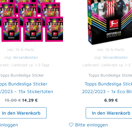
inkl. 19 % MwSt.
inkl. 19 % MwSt.
zzgl.
Versandkosten
zzgl.
Versandkosten
erzeit:
Lieferzeit ca. 1-3 Tage
Lieferzeit:
Lieferzeit ca. 1-3
Topps Bundesliga Sticker
Topps Bundesliga Sticke
pps Bundesliga Sticker
Topps Bundesliga Stic
/2023 – 15x Stickertüten
2022/2023 – 1x Eco Bli
15,00
€
14,29
€
6,99
€
In den Warenkorb
In den Warenkorb
einloggen
Bitte einloggen