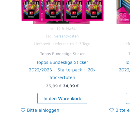
inkl. 19 % MwSt.
zzgl.
Versandkosten
Lieferzeit:
Lieferzeit ca. 1-3 Tage
Lief
Topps Bundesliga Sticker
Topps Bundesliga Sticker
To
2022/2023 – Starterpack + 20x
2022
Stickertüten
25,99
€
24,39
€
In den Warenkorb
Bitte einloggen
Bitte 