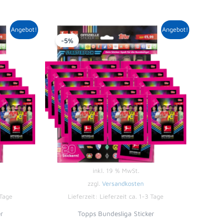
icher
tueller
Ursprünglicher
Aktueller
Angebot!
Angebot!
eis
Preis
Preis
-5%
:
war:
ist:
,49 €.
20,99 €
19,99 €.
inkl. 19 % MwSt.
zzgl.
Versandkosten
 Tage
Lieferzeit:
Lieferzeit ca. 1-3 Tage
r
Topps Bundesliga Sticker