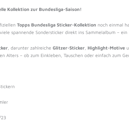
elle Kollektion zur Bundesliga-Saison!
iziellen
Topps Bundesliga Sticker-Kollektion
noch einmal hau
 viele spannende Sondersticker direkt ins Sammelalbum – ein
cker
, darunter zahlreiche
Glitzer-Sticker
,
Highlight-Motive
u
en Alters – ob zum Einkleben, Tauschen oder einfach zum Ge
Stickern
mler
/23