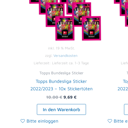
inkl. 19 % MwSt.
zzgl.
Versandkosten
Lieferzeit:
Lieferzeit ca. 1-3 Tage
Lief
Topps Bundesliga Sticker
Topps Bundesliga Sticker
To
2022/2023 – 10x Stickertüten
2022
10,00
€
9,69
€
In den Warenkorb
Bitte einloggen
Bitte 