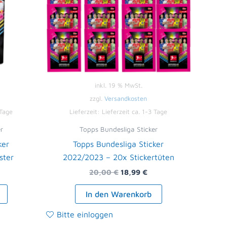
inkl. 19 % MwSt.
zzgl.
Versandkosten
 Tage
Lieferzeit:
Lieferzeit ca. 1-3 Tage
r
Topps Bundesliga Sticker
ker
Topps Bundesliga Sticker
ster
2022/2023 – 20x Stickertüten
20,00
€
18,99
€
In den Warenkorb
Bitte einloggen