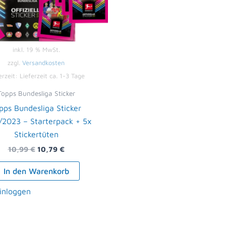
inkl. 19 % MwSt.
zzgl.
Versandkosten
erzeit:
Lieferzeit ca. 1-3 Tage
Topps Bundesliga Sticker
pps Bundesliga Sticker
/2023 – Starterpack + 5x
Stickertüten
10,99
€
10,79
€
In den Warenkorb
einloggen