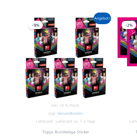
Ursprünglicher
Aktueller
Angebot!
Preis
Preis
-9%
-2%
war:
ist:
34,95 €
31,95 €.
inkl. 19 % MwSt.
zzgl.
Versandkosten
Lieferzeit:
Lieferzeit ca. 1-3 Tage
Lief
Topps Bundesliga Sticker