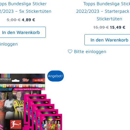
pps Bundesliga Sticker
Topps Bundesliga Stic
/2023 – 5x Stickertüten
2022/2023 – Starterpack
Stickertüten
5,00
€
4,89
€
15,99
€
15,49
€
In den Warenkorb
In den Warenkorb
einloggen
Bitte einloggen
Ursprünglicher
Aktueller
Angebot!
Preis
Preis
war:
ist:
10,99 €
10,79 €.