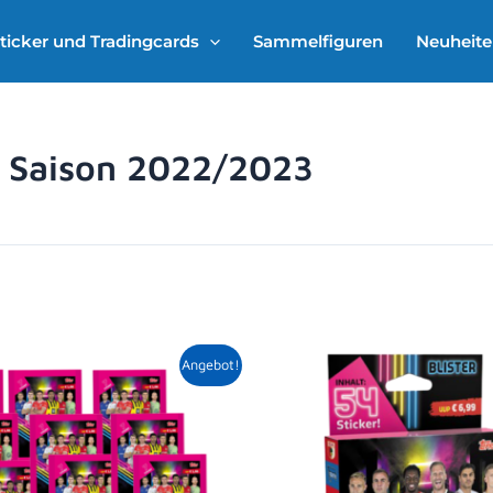
ticker und Tradingcards
Sammelfiguren
Neuheit
r Saison 2022/2023
Ursprünglicher
Aktueller
Angebot!
Preis
Preis
war:
ist:
15,00 €
14,29 €.