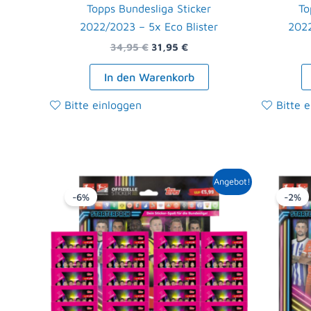
Topps Bundesliga Sticker
To
2022/2023 – 5x Eco Blister
2022
34,95
€
31,95
€
In den Warenkorb
Bitte einloggen
Bitte 
Ursprünglicher
Aktueller
Angebot!
Preis
Preis
-6%
-2%
war:
ist:
25,99 €
24,39 €.