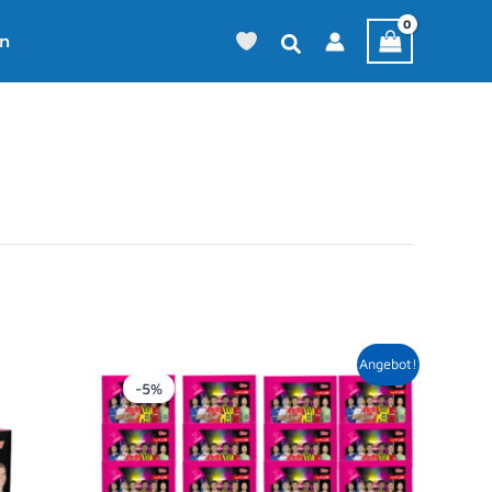
en
Ursprünglicher
Aktueller
Angebot!
Preis
Preis
-5%
war:
ist:
20,00 €
18,99 €.