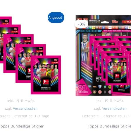
Ursprünglicher
Aktueller
Ursprüngl
Ak
Angebot!
Preis
Preis
Preis
Pr
-3%
war:
ist:
war:
ist
5,00 €
4,89 €.
15,99 €
15
inkl. 19 % MwSt.
inkl. 19 % MwSt.
zzgl.
Versandkosten
zzgl.
Versandkosten
erzeit:
Lieferzeit ca. 1-3 Tage
Lieferzeit:
Lieferzeit ca. 1-3
Topps Bundesliga Sticker
Topps Bundesliga Sticke