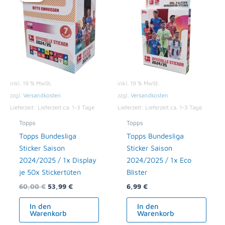
war:
ist:
60,00 €
53,99 €.
inkl. 19 % MwSt.
inkl. 19 % MwSt.
zzgl.
Versandkosten
zzgl.
Versandkosten
Lieferzeit:
Lieferzeit ca. 1-3 Tage
Lieferzeit:
Lieferzeit ca. 1-3 Tage
Topps
Topps
Topps Bundesliga
Topps Bundesliga
Sticker Saison
Sticker Saison
2024/2025 / 1x Display
2024/2025 / 1x Eco
je 50x Stickertüten
Blister
60,00
€
53,99
€
6,99
€
In den
In den
Warenkorb
Warenkorb