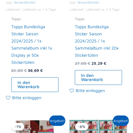
zzgl.
Versandkosten
zzgl.
Versandkosten
Lieferzeit:
Lieferzeit ca. 1-3 Tage
Lieferzeit:
Lieferzeit ca. 1-3 Tage
Topps
Topps
Topps Bundesliga
Topps Bundesliga
Sticker Saison
Sticker Saison
2024/2025 / 1x
2024/2025 / 1x
Sammelalbum inkl 1x
Sammelalbum inkl 20x
Display je 50x
Stickertüten
Stickertüten
27,00
€
25,29
€
63,00
€
56,69
€
In den
Warenkorb
In den
Warenkorb
Bitte einloggen
Bitte einloggen
Ursprünglicher
Aktueller
Ursprünglicher
Aktueller
Angebot!
Angebot!
Preis
Preis
Preis
Preis
-1%
-6%
war:
ist:
war:
ist: