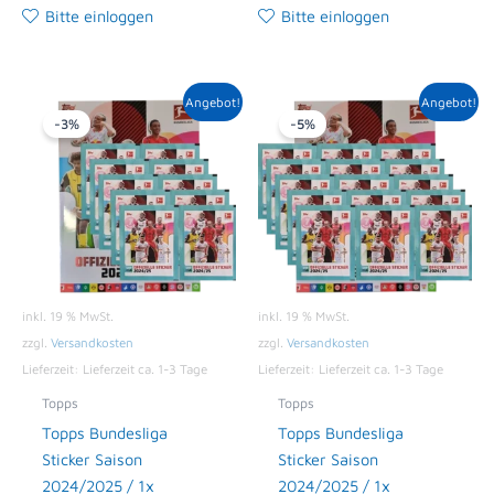
Bitte einloggen
Bitte einloggen
Ursprünglicher
Aktueller
Ursprünglicher
Aktueller
Angebot!
Angebot!
Preis
Preis
Preis
Preis
-3%
-5%
war:
ist:
war:
ist:
15,00 €
14,49 €.
21,00 €
19,95 €.
inkl. 19 % MwSt.
inkl. 19 % MwSt.
zzgl.
Versandkosten
zzgl.
Versandkosten
Lieferzeit:
Lieferzeit ca. 1-3 Tage
Lieferzeit:
Lieferzeit ca. 1-3 Tage
Topps
Topps
Topps Bundesliga
Topps Bundesliga
Sticker Saison
Sticker Saison
2024/2025 / 1x
2024/2025 / 1x