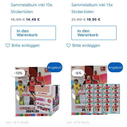
Sammelalbum inkl 10x
Sammelalbum inkl 15x
Stickertüten
Stickertüten
15,00
€
14,49
€
21,00
€
19,95
€
In den
In den
Warenkorb
Warenkorb
Bitte einloggen
Bitte einloggen
Ursprünglicher
Aktueller
Ursprünglicher
Aktueller
Angebot!
Angebot!
Preis
Preis
Preis
Preis
-10%
-6%
war:
ist:
war:
ist:
63,00 €
56,69 €.
27,00 €
25,29 €.
inkl. 19 % MwSt.
inkl. 19 % MwSt.