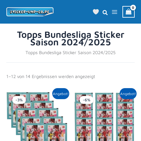
Zum
Inhalt
springen
Topps Bundesliga Sticker
Saison 2024/2025
Topps Bundesliga Sticker Saison 2024/2025
1–12 von 14 Ergebnissen werden angezeigt
Ursprünglicher
Aktueller
Ursprünglicher
Aktueller
Angebot!
Angebot!
Preis
Preis
Preis
Preis
-3%
-6%
war:
ist:
war:
ist:
12,00 €
11,59 €.
18,00 €
16,99 €.