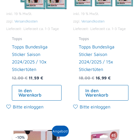
inkl. 19 % MwSt.
inkl. 19 % MwSt.
zzgl.
Versandkosten
zzgl.
Versandkosten
Lieferzeit:
Lieferzeit ca. 1-3 Tage
Lieferzeit:
Lieferzeit ca. 1-3 Tage
Topps
Topps
Topps Bundesliga
Topps Bundesliga
Sticker Saison
Sticker Saison
2024/2025 / 10x
2024/2025 / 15x
Stickertüten
Stickertüten
12,00
€
11,59
€
18,00
€
16,99
€
In den
In den
Warenkorb
Warenkorb
Bitte einloggen
Bitte einloggen
Ursprünglicher
Aktueller
Angebot!
Preis
Preis
-10%