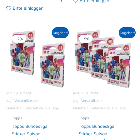
Bitte einloggen
Bitte einloggen
Ursprünglicher
Aktueller
Ursprünglicher
Aktueller
Angebot!
Angebot!
Preis
Preis
Preis
Preis
-2%
-5%
war:
ist:
war:
ist:
13,98 €
13,69 €.
20,97 €
19,95 €.
inkl. 19 % MwSt.
inkl. 19 % MwSt.
zzgl.
Versandkosten
zzgl.
Versandkosten
Lieferzeit:
Lieferzeit ca. 1-3 Tage
Lieferzeit:
Lieferzeit ca. 1-3 Tage
Topps
Topps
Topps Bundesliga
Topps Bundesliga
Sticker Saison
Sticker Saison