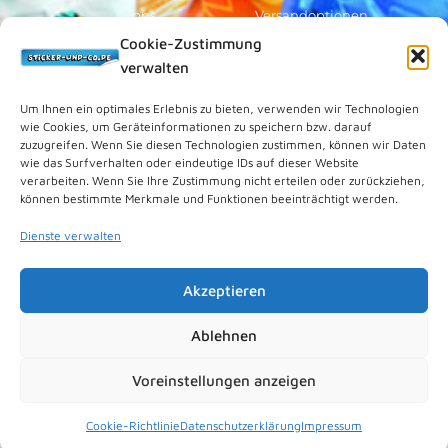
Topps
Versandoptionen
Cookie-Zustimmung
Blue Ocean
Zahlungsoptionen
verwalten
Sammelfiguren
Widerruf/Formular
Vorverkauf
Über Uns
Um Ihnen ein optimales Erlebnis zu bieten, verwenden wir Technologien
wie Cookies, um Geräteinformationen zu speichern bzw. darauf
Rechtliches
zuzugreifen. Wenn Sie diesen Technologien zustimmen, können wir Daten
wie das Surfverhalten oder eindeutige IDs auf dieser Website
verarbeiten. Wenn Sie Ihre Zustimmung nicht erteilen oder zurückziehen,
Kundenkonto
können bestimmte Merkmale und Funktionen beeinträchtigt werden.
Impressum
Dienste verwalten
Datenschutz
Cookies (EU)
Akzeptieren
Vertrag widerrufen
Kontakt
Ablehnen
Voreinstellungen anzeigen
© 2026 Sticker-und-Co.de. Powered by
nipkowmedia
.
Cookie-Richtlinie
Datenschutzerklärung
Impressum