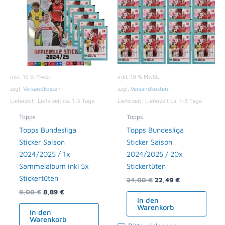
9,00 €
8,89 €.
24,00 €
22,49 €.
inkl. 19 % MwSt.
inkl. 19 % MwSt.
zzgl.
Versandkosten
zzgl.
Versandkosten
Lieferzeit:
Lieferzeit ca. 1-3 Tage
Lieferzeit:
Lieferzeit ca. 1-3 Tage
Topps
Topps
Topps Bundesliga
Topps Bundesliga
Sticker Saison
Sticker Saison
2024/2025 / 1x
2024/2025 / 20x
Sammelalbum inkl 5x
Stickertüten
Stickertüten
24,00
€
22,49
€
9,00
€
8,89
€
In den
Warenkorb
In den
Warenkorb