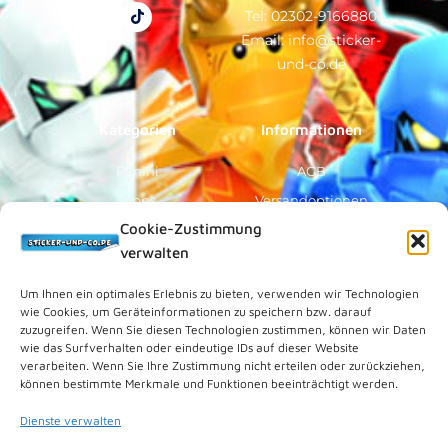
c
u
k
s
e
t
t
t
Tel: 02302-9166880
b
u
o
a
Email: info@sticker-
o
b
k
g
o
e
r
und-co.de
k
a
-
m
f
Kategorien
Informationen
Panini
AGB
Topps
Versandoptionen
Cookie-Zustimmung
Blue Ocean
Zahlungsoptionen
verwalten
Sammelfiguren
Widerruf/Formular
Vorverkauf
Über Uns
Um Ihnen ein optimales Erlebnis zu bieten, verwenden wir Technologien
wie Cookies, um Geräteinformationen zu speichern bzw. darauf
Rechtliches
zuzugreifen. Wenn Sie diesen Technologien zustimmen, können wir Daten
wie das Surfverhalten oder eindeutige IDs auf dieser Website
verarbeiten. Wenn Sie Ihre Zustimmung nicht erteilen oder zurückziehen,
Kundenkonto
können bestimmte Merkmale und Funktionen beeinträchtigt werden.
Impressum
Dienste verwalten
Datenschutz