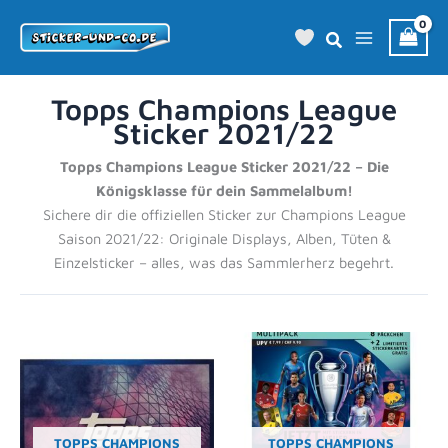
Zum
Inhalt
springen
Topps Champions League
Sticker 2021/22
Topps Champions League Sticker 2021/22 – Die
Königsklasse für dein Sammelalbum!
Sichere dir die offiziellen Sticker zur Champions League
Saison 2021/22: Originale Displays, Alben, Tüten &
Einzelsticker – alles, was das Sammlerherz begehrt.
TOPPS CHAMPIONS
TOPPS CHAMPIONS