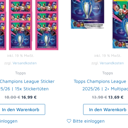
inkl. 19 % MwSt.
inkl. 19 % MwSt.
zzgl.
Versandkosten
zzgl.
Versandkosten
Topps
Topps
 Champions League Sticker
Topps Champions League S
5/26 | 15x Stickertüten
2025/26 | 2× Multipa
18,00
€
16,99
€
13,98
€
13,69
€
In den Warenkorb
In den Warenkorb
einloggen
Bitte einloggen