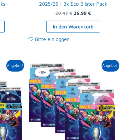
cks
2025/26 | 3x Eco Blister Pack
28,47
€
26,99
€
In den Warenkorb
Bitte einloggen
icher
tueller
Ursprünglicher
Aktueller
Angebot!
Angebot!
eis
Preis
Preis
-8%
t:
war:
ist:
,99 €.
59,95 €
54,99 €.