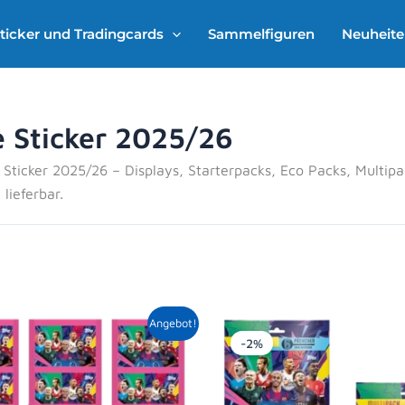
ticker und Tradingcards
Sammelfiguren
Neuheit
 Sticker 2025/26
cker 2025/26 – Displays, Starterpacks, Eco Packs, Multipack
lieferbar.
Ursprünglicher
Aktueller
Ursprüngl
Ak
Angebot!
Preis
Preis
Preis
Pr
-2%
war:
ist:
war:
ist
18,00 €
16,99 €.
13,98 €
13