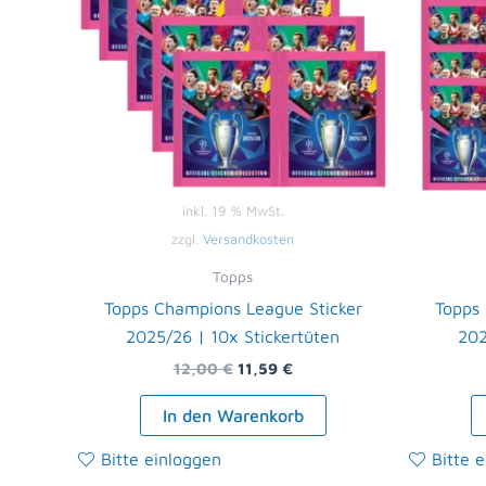
inkl. 19 % MwSt.
zzgl.
Versandkosten
Topps
Topps Champions League Sticker
Topps
2025/26 | 10x Stickertüten
202
12,00
€
11,59
€
In den Warenkorb
Bitte einloggen
Bitte 