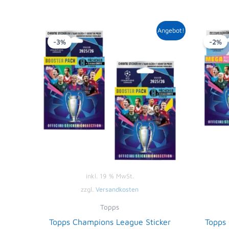
Ursprünglicher
Aktueller
Angebot!
Preis
Preis
-3%
-2%
war:
ist:
18,98 €
18,39 €.
inkl. 19 % MwSt.
zzgl.
Versandkosten
Topps
Topps Champions League Sticker
Topps