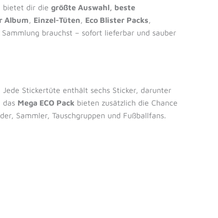
 bietet dir die
größte Auswahl, beste
r Album
,
Einzel-Tüten
,
Eco Blister Packs
,
e Sammlung brauchst – sofort lieferbar und sauber
ede Stickertüte enthält sechs Sticker, darunter
e das
Mega ECO Pack
bieten zusätzlich die Chance
nder, Sammler, Tauschgruppen und Fußballfans.