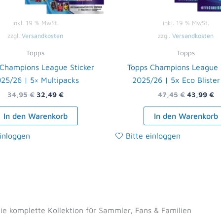
inkl. 19 % MwSt.
inkl. 19 % MwSt.
zzgl.
Versandkosten
zzgl.
Versandkosten
Topps
Topps
 Champions League Sticker
Topps Champions League S
25/26 | 5× Multipacks
2025/26 | 5x Eco Blister
34,95
€
32,49
€
47,45
€
43,99
€
In den Warenkorb
In den Warenkorb
einloggen
Bitte einloggen
e komplette Kollektion für Sammler, Fans & Familien