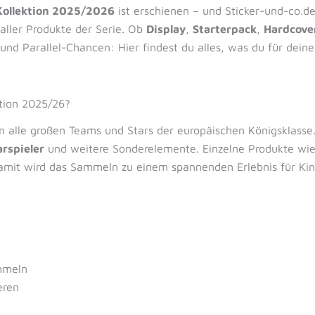
Kollektion 2025/2026
ist erschienen – und Sticker-und-co.de
aller Produkte der Serie. Ob
Display
,
Starterpack
,
Hardcove
nd Parallel-Chancen: Hier findest du alles, was du für dein
tion 2025/26?
alle großen Teams und Stars der europäischen Königsklasse. J
arspieler
und weitere Sonderelemente. Einzelne Produkte wi
amit wird das Sammeln zu einem spannenden Erlebnis für Ki
mmeln
eren