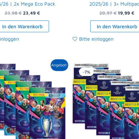
/26 | 2x Mega Eco Pack
2025/26 | 3× Multipa
23,98
€
23,49
€
20,97
€
19,99
€
In den Warenkorb
In den Warenkorb
einloggen
Bitte einloggen
Ursprünglicher
Aktueller
Ursprüngl
Ak
Angebot!
Preis
Preis
Preis
Pr
-7%
war:
ist:
war:
is
34,95 €
32,49 €.
47,45 €
43