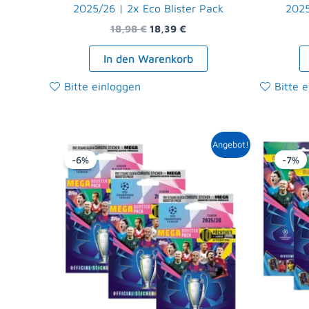
2025/26 | 2x Eco Blister Pack
2025
18,98
€
18,39
€
In den Warenkorb
Bitte einloggen
Bitte 
Ursprünglicher
Aktueller
Angebot!
Preis
Preis
-6%
-7%
war:
ist:
35,97 €
33,99 €.