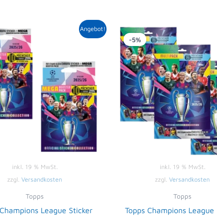
Ursprünglicher
Aktueller
Ursprüngl
Ak
Angebot!
Preis
Preis
Preis
Pr
-5%
war:
ist:
war:
is
23,98 €
23,49 €.
20,97 €
19
inkl. 19 % MwSt.
inkl. 19 % MwSt.
zzgl.
Versandkosten
zzgl.
Versandkosten
Topps
Topps
 Champions League Sticker
Topps Champions League S