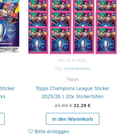
inkl. 19 % MwSt.
zzgl.
Versandkosten
Topps
ticker
Topps Champions League Sticker
cks
2025/26 | 20x Stickertüten
24,00
€
22,29
€
In den Warenkorb
Bitte einloggen