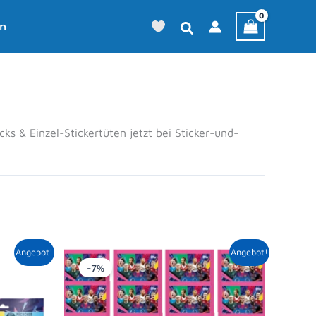
en
s & Einzel-Stickertüten jetzt bei Sticker-und-
icher
tueller
Ursprünglicher
Aktueller
Angebot!
Angebot!
eis
Preis
Preis
-7%
:
war:
ist:
,69 €.
24,00 €
22,29 €.