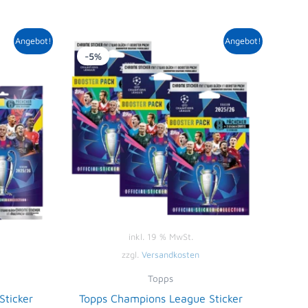
icher
tueller
Ursprünglicher
Aktueller
Angebot!
Angebot!
eis
Preis
Preis
-5%
t:
war:
ist:
,99 €.
28,47 €
26,99 €.
inkl. 19 % MwSt.
zzgl.
Versandkosten
Topps
ticker
Topps Champions League Sticker