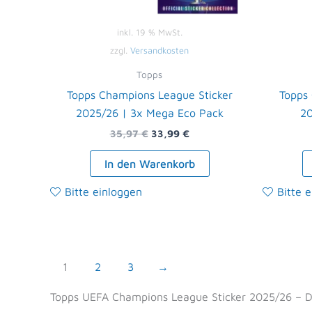
inkl. 19 % MwSt.
zzgl.
Versandkosten
Topps
Topps Champions League Sticker
Topps
2025/26 | 3x Mega Eco Pack
20
35,97
€
33,99
€
In den Warenkorb
Bitte einloggen
Bitte 
1
2
3
→
Topps UEFA Champions League Sticker 2025/26 – Di