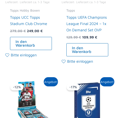
Lieferzeit:
Lieferzeit ca. 1-3 Tage
Lieferzeit:
Lieferzeit ca. 1-3 Tage
Topps Hobby Boxen
Topps
Topps UCC Topps
Topps UEFA Champions
Stadium Club Chrome
League Final 2024 – 1x
On Demand Set OVP
279,00
€
249,00
€
129,99
€
109,99
€
In den
Warenkorb
In den
Warenkorb
Bitte einloggen
Bitte einloggen
Ursprünglicher
Aktueller
Ursprünglicher
Aktueller
Angebot!
Angebot!
Preis
Preis
Preis
Preis
-12%
-17%
war:
ist:
war:
ist:
134,99 €
119,00 €.
479,99 €
399,00 €.