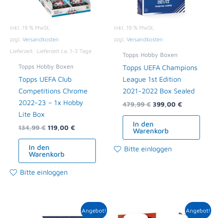
inkl. 19 % MwSt.
inkl. 19 % MwSt.
zzgl.
Versandkosten
zzgl.
Versandkosten
Lieferzeit:
Lieferzeit ca. 1-3 Tage
Topps Hobby Boxen
Topps Hobby Boxen
Topps UEFA Champions
Topps UEFA Club
League 1st Edition
Competitions Chrome
2021-2022 Box Sealed
2022-23 – 1x Hobby
479,99
€
399,00
€
Lite Box
In den
134,99
€
119,00
€
Warenkorb
In den
Bitte einloggen
Warenkorb
Bitte einloggen
Ursprünglicher
Aktueller
Ursprünglicher
Aktueller
Angebot!
Angebot!
Preis
Preis
Preis
Preis