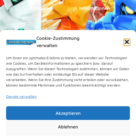
f
Kategorien
Informationen
Panini
AGB
Topps
Versandoptionen
Cookie-Zustimmung
Blue Ocean
Zahlungsoptionen
verwalten
Sammelfiguren
Widerruf/Formular
Vorverkauf
Über Uns
Um Ihnen ein optimales Erlebnis zu bieten, verwenden wir Technologien
wie Cookies, um Geräteinformationen zu speichern bzw. darauf
Rechtliches
zuzugreifen. Wenn Sie diesen Technologien zustimmen, können wir Daten
wie das Surfverhalten oder eindeutige IDs auf dieser Website
verarbeiten. Wenn Sie Ihre Zustimmung nicht erteilen oder zurückziehen,
Kundenkonto
können bestimmte Merkmale und Funktionen beeinträchtigt werden.
Impressum
Dienste verwalten
Datenschutz
Cookies (EU)
Akzeptieren
Vertrag widerrufen
Kontakt
Ablehnen