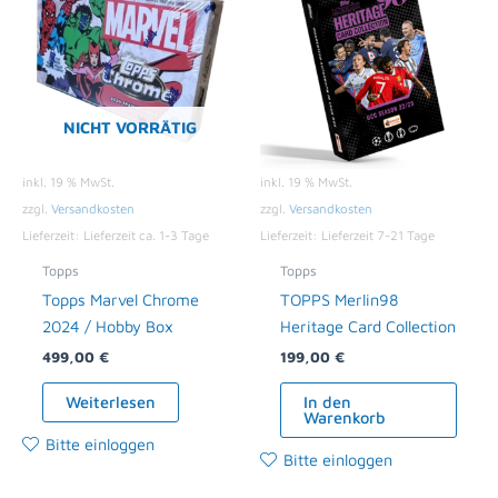
NICHT VORRÄTIG
inkl. 19 % MwSt.
inkl. 19 % MwSt.
zzgl.
Versandkosten
zzgl.
Versandkosten
Lieferzeit:
Lieferzeit ca. 1-3 Tage
Lieferzeit:
Lieferzeit 7-21 Tage
Topps
Topps
Topps Marvel Chrome
TOPPS Merlin98
2024 / Hobby Box
Heritage Card Collection
499,00
€
199,00
€
Weiterlesen
In den
Warenkorb
Bitte einloggen
Bitte einloggen