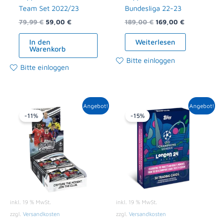
Team Set 2022/23
Bundesliga 22-23
79,99
€
59,00
€
189,00
€
169,00
€
In den
Weiterlesen
Warenkorb
Bitte einloggen
Bitte einloggen
Ursprünglicher
Aktueller
Ursprünglicher
Aktueller
Angebot!
Angebot!
Preis
Preis
Preis
Preis
-11%
-15%
war:
ist:
war:
ist:
279,00 €
249,00 €.
129,99 €
109,99 €.
inkl. 19 % MwSt.
inkl. 19 % MwSt.
zzgl.
Versandkosten
zzgl.
Versandkosten