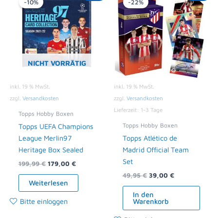
-10%
-22%
war:
ist:
war:
ist:
199,99 €
179,00 €.
49,95 €
39,00 €.
NICHT VORRÄTIG
inkl. 19 % MwSt.
inkl. 19 % MwSt.
zzgl.
Versandkosten
zzgl.
Versandkosten
Lieferzeit:
1-3 Tage
Topps Hobby Boxen
Topps Hobby Boxen
Topps UEFA Champions
League Merlin97
Topps Atlético de
Heritage Box Sealed
Madrid Official Team
Set
199,99
€
179,00
€
49,95
€
39,00
€
Weiterlesen
In den
Bitte einloggen
Warenkorb