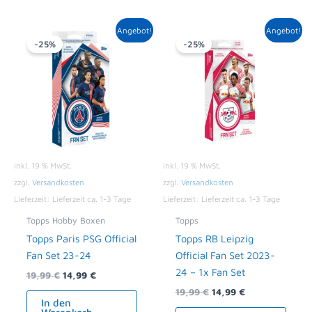
Ursprünglicher
Aktueller
Ursprünglicher
Aktueller
Angebot!
Angebot!
Preis
Preis
Preis
Preis
-25%
-25%
war:
ist:
war:
ist:
19,99 €
14,99 €.
19,99 €
14,99 €.
inkl. 19 % MwSt.
inkl. 19 % MwSt.
zzgl.
Versandkosten
zzgl.
Versandkosten
Lieferzeit:
Lieferzeit ca. 1-3 Tage
Lieferzeit:
Lieferzeit ca. 1-3 Tage
Topps Hobby Boxen
Topps
Topps Paris PSG Official
Topps RB Leipzig
Fan Set 23-24
Official Fan Set 2023-
24 – 1x Fan Set
19,99
€
14,99
€
19,99
€
14,99
€
In den