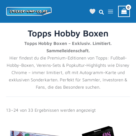
Zum
Inhalt
springen
Topps Hobby Boxen
Topps Hobby Boxen – Exklusiv. Limitiert.
Sammelleidenschaft.
Hier findest du die Premium-Editionen von Topps: Fußball-
Hobby-Boxen, Vereins‑Sets & Popkultur‑Highlights wie Disney
Chrome – immer limitiert, oft mit Autogramm-Karte und
exklusiven Sonderkarten. Perfekt für Sammler, Investoren &
Fans, die das Besondere suchen.
13–24 von 33 Ergebnissen werden angezeigt