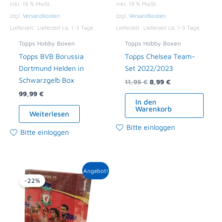
inkl. 19 % MwSt.
inkl. 19 % MwSt.
zzgl.
Versandkosten
zzgl.
Versandkosten
Lieferzeit:
Lieferzeit ca. 1-3 Tage
Lieferzeit:
Lieferzeit ca. 1-3 Tage
Topps Hobby Boxen
Topps Hobby Boxen
Topps BVB Borussia
Topps Chelsea Team-
Dortmund Helden in
Set 2022/2023
Schwarzgelb Box
11,95
€
8,99
€
99,99
€
In den
Warenkorb
Weiterlesen
Bitte einloggen
Bitte einloggen
Ursprünglicher
Aktueller
Angebot!
Preis
Preis
-22%
war:
ist:
88,99 €
69,00 €.