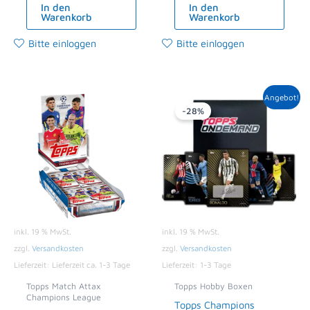
In den
In den
Warenkorb
Warenkorb
Bitte einloggen
Bitte einloggen
Ursprünglicher
Aktueller
Angebot!
Preis
Preis
-28%
war:
ist:
179,95 €
129,99 €.
inkl. 19 % MwSt.
inkl. 19 % MwSt.
zzgl.
Versandkosten
zzgl.
Versandkosten
Lieferzeit:
Lieferzeit ca. 1-3 Tage
Lieferzeit:
1-3 Tage
Topps Match Attax
Topps Hobby Boxen
Champions League
Topps Champions