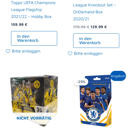
Topps UEFA Champions
League Knockout Set –
League Flagship
OnDemand Box
2021/22 – Hobby Box
2020/21
159,99
€
179,95
€
129,99
€
In den
In den
Warenkorb
Warenkorb
Bitte einloggen
Bitte einloggen
Ursprünglicher
Aktueller
Angebot!
Preis
Preis
-25%
war:
ist:
11,95 €
8,99 €.
NICHT VORRÄTIG