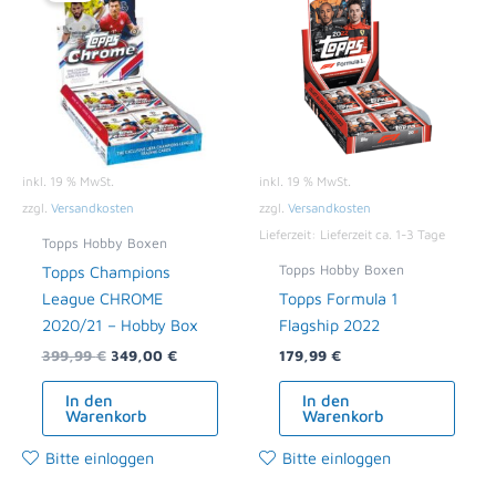
399,99 €
349,00 €.
inkl. 19 % MwSt.
inkl. 19 % MwSt.
zzgl.
Versandkosten
zzgl.
Versandkosten
Lieferzeit:
Lieferzeit ca. 1-3 Tage
Topps Hobby Boxen
Topps Hobby Boxen
Topps Champions
League CHROME
Topps Formula 1
2020/21 – Hobby Box
Flagship 2022
399,99
€
349,00
€
179,99
€
In den
In den
Warenkorb
Warenkorb
Bitte einloggen
Bitte einloggen