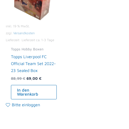
inkl. 19 % MwSt.
zzgl.
Versandkosten
Lieferzeit:
Lieferzeit ca. 1-3 Tage
Topps Hobby Boxen
Topps Liverpool FC
Official Team Set 2022-
23 Sealed Box
88,99
€
69,00
€
In den
Warenkorb
Bitte einloggen