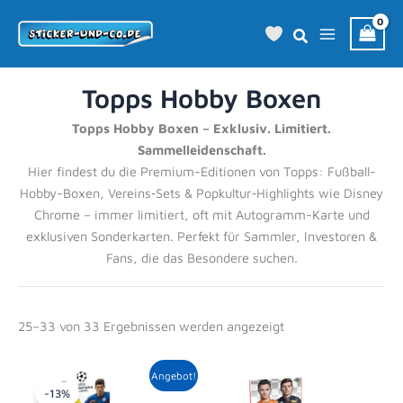
Zum
Inhalt
springen
Topps Hobby Boxen
Topps Hobby Boxen – Exklusiv. Limitiert.
Sammelleidenschaft.
Hier findest du die Premium-Editionen von Topps: Fußball-
Hobby-Boxen, Vereins‑Sets & Popkultur‑Highlights wie Disney
Chrome – immer limitiert, oft mit Autogramm-Karte und
exklusiven Sonderkarten. Perfekt für Sammler, Investoren &
Fans, die das Besondere suchen.
25–33 von 33 Ergebnissen werden angezeigt
Ursprünglicher
Aktueller
Angebot!
Preis
Preis
-13%
war:
ist: