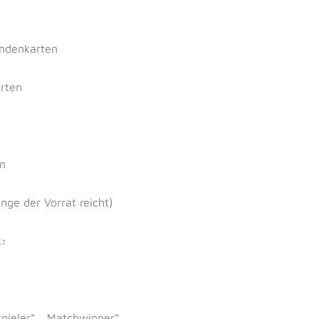
ndenkarten
rten
en
ge der Vorrat reicht)
2:
spieler“, „Matchwinner“