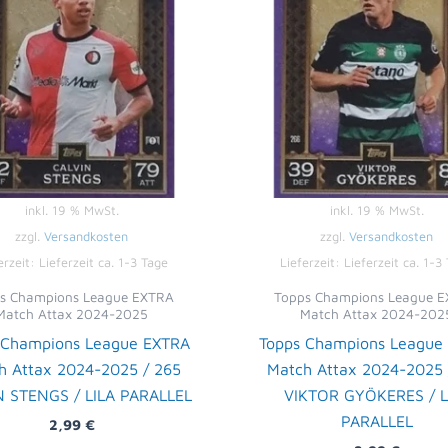
inkl. 19 % MwSt.
inkl. 19 % MwSt.
zzgl.
Versandkosten
zzgl.
Versandkosten
erzeit:
Lieferzeit ca. 1-3 Tage
Lieferzeit:
Lieferzeit ca. 1-3
s Champions League EXTRA
Topps Champions League 
Match Attax 2024-2025
Match Attax 2024-202
 Champions League EXTRA
Topps Champions League
h Attax 2024-2025 / 265
Match Attax 2024-2025 
N STENGS / LILA PARALLEL
VIKTOR GYÖKERES / L
PARALLEL
2,99
€