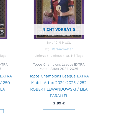
NICHT VORRÄTIG
inkl. 19 % MwSt.
zzgl.
Versandkosten
 Tage
Lieferzeit:
Lieferzeit ca. 1-3 Tage
EXTRA
Topps Champions League EXTRA
5
Match Attax 2024-2025
 EXTRA
Topps Champions League EXTRA
/ 250
Match Attax 2024-2025 / 252
ILA
ROBERT LEWANDOWSKI / LILA
PARALLEL
2,99
€