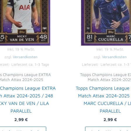
inkl. 19 % MwSt.
inkl. 19 % MwSt.
zzgl.
Versandkosten
zzgl.
Versandkosten
erzeit:
Lieferzeit ca. 1-3 Tage
Lieferzeit:
Lieferzeit ca. 1-3
s Champions League EXTRA
Topps Champions League 
Match Attax 2024-2025
Match Attax 2024-202
 Champions League EXTRA
Topps Champions League
h Attax 2024-2025 / 248
Match Attax 2024-2025 
CKY VAN DE VEN / LILA
MARC CUCURELLA / L
PARALLEL
PARALLEL
2,99
€
2,99
€