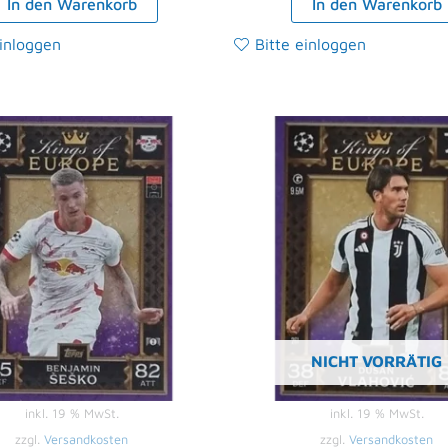
In den Warenkorb
In den Warenkorb
einloggen
Bitte einloggen
NICHT VORRÄTIG
inkl. 19 % MwSt.
inkl. 19 % MwSt.
zzgl.
Versandkosten
zzgl.
Versandkosten