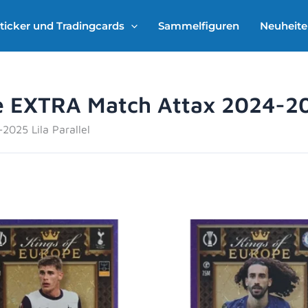
ticker und Tradingcards
Sammelfiguren
Neuheit
 EXTRA Match Attax 2024-202
025 Lila Parallel