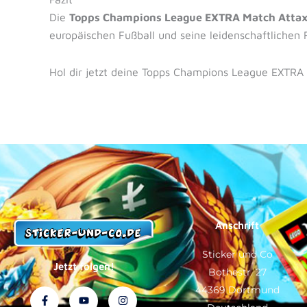
Die
Topps Champions League EXTRA Match Attax 
europäischen Fußball und seine leidenschaftlichen 
Hol dir jetzt deine Topps Champions League EXTRA 
Anschrift
Sticker und Co
Jetzt folgen!
Bothestr. 27
44369 Dortmund
F
Y
T
I
a
o
i
n