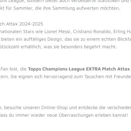
ons League, sondern bietet auch verbesserte Statistiken und e
fekt für Sammler, die ihre Sammlung aufwerten möchten.
tch Attax 2024-2025
tionalen Stars wie Lionel Messi, Cristiano Ronaldo, Erling H
 bieten ein auffälliges Design, das sie zu einem echten Blick
Stückzahl erhältlich, was sie besonders begehrt macht.
Fan bist, die
Topps Champions League EXTRA Match Attax 2
ern. Sie eignen sich hervorragend zum Tauschen mit Freunde
 besuche unseren Online-Shop und entdecke die verschieden
sodass du immer wieder neue Überraschungen erleben kannst!