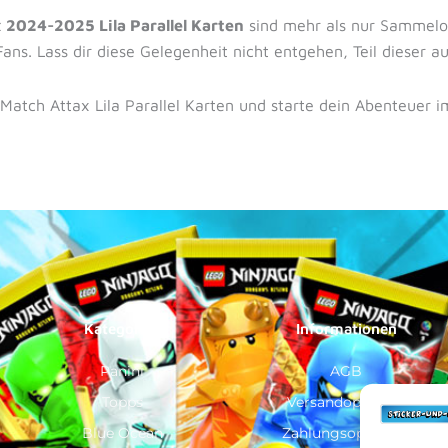
2024-2025 Lila Parallel Karten
sind mehr als nur Sammelo
Fans. Lass dir diese Gelegenheit nicht entgehen, Teil dieser 
Match Attax Lila Parallel Karten und starte dein Abenteuer
Kategorien
Informationen
Panini
AGB
Topps
Versandoptionen
Blue Ocean
Zahlungsoptionen