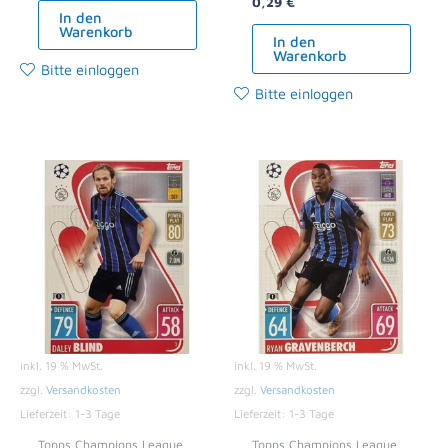
0,29
€
In den
Warenkorb
In den
Warenkorb
Bitte einloggen
Bitte einloggen
inkl. 19 % MwSt.
inkl. 19 % MwSt.
zzgl.
Versandkosten
zzgl.
Versandkosten
Lieferzeit:
1-3 Tage
Lieferzeit:
1-3 Tage
Topps Champions League
Topps Champions League