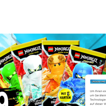
Kategorien
Informationen
Panini
AGB
Topps
Versandoptionen
Blue Ocean
Zahlungsoptionen
Um Ihnen ei
Sammelfiguren
Widerruf/Formular
um Gerätein
Technologie
Vorverkauf
Über Uns
auf dieser 