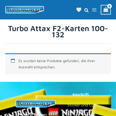
Zum
Inhalt
springen
Turbo Attax F2-Karten 100-
132
Es wurden keine Produkte gefunden, die Ihrer
Auswahl entsprechen.
Anschrift
Sticker und Co
Bothestr. 27
Jetzt folgen!