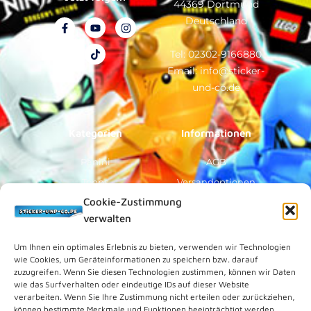
44369 Dortmund
Deutschland
F
Y
T
I
a
o
i
n
c
u
k
s
e
t
t
t
Tel: 02302-9166880
b
u
o
a
Email: info@sticker-
o
b
k
g
o
e
r
und-co.de
k
a
-
m
f
Kategorien
Informationen
Panini
AGB
Topps
Versandoptionen
Cookie-Zustimmung
Blue Ocean
Zahlungsoptionen
verwalten
Sammelfiguren
Widerruf/Formular
Vorverkauf
Über Uns
Um Ihnen ein optimales Erlebnis zu bieten, verwenden wir Technologien
wie Cookies, um Geräteinformationen zu speichern bzw. darauf
Rechtliches
zuzugreifen. Wenn Sie diesen Technologien zustimmen, können wir Daten
wie das Surfverhalten oder eindeutige IDs auf dieser Website
verarbeiten. Wenn Sie Ihre Zustimmung nicht erteilen oder zurückziehen,
Kundenkonto
können bestimmte Merkmale und Funktionen beeinträchtigt werden.