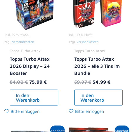
inkl. 19 % MwSt.
inkl. 19 % MwSt.
zzgl.
Versandkosten
zzgl.
Versandkosten
Topps Turbo Attax
Topps Turbo Attax
Topps Turbo Attax
Topps Turbo Attax
2026 Display – 24
2026 – alle 3 Tins im
Booster
Bundle
84,00
€
75,99
€
59,97
€
54,99
€
In den
In den
Warenkorb
Warenkorb
Bitte einloggen
Bitte einloggen
Ursprünglicher
Aktueller
Ursprünglicher
Aktueller
Angebot!
Angebot!