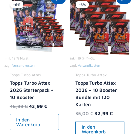
Preis
Preis
Preis
Preis
-6%
-6%
war:
ist:
war:
ist:
46,99 €
43,99 €.
35,00 €
32,99 €.
inkl. 19 % MwSt.
inkl. 19 % MwSt.
zzgl.
Versandkosten
zzgl.
Versandkosten
Topps Turbo Attax
Topps Turbo Attax
Topps Turbo Attax
Topps Turbo Attax
2026 Starterpack +
2026 – 10 Booster
10 Booster
Bundle mit 120
Karten
46,99
€
43,99
€
35,00
€
32,99
€
In den
Warenkorb
In den
Warenkorb