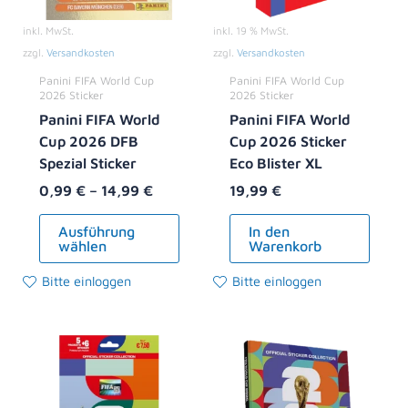
Optionen
inkl. MwSt.
können
inkl. 19 % MwSt.
zzgl.
Versandkosten
auf
zzgl.
Versandkosten
der
Panini FIFA World Cup
Panini FIFA World Cup
2026 Sticker
2026 Sticker
Produktseite
Panini FIFA World
Panini FIFA World
gewählt
Cup 2026 DFB
Cup 2026 Sticker
werden
Spezial Sticker
Eco Blister XL
0,99
€
–
14,99
€
19,99
€
Ausführung
In den
wählen
Warenkorb
Bitte einloggen
Bitte einloggen