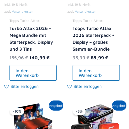
inkl. 19 % MwSt.
inkl. 19 % MwSt.
zzgl.
Versandkosten
zzgl.
Versandkosten
Topps Turbo Attax
Topps Turbo Attax
Turbo Attax 2026 –
Topps Turbo Attax
Mega Bundle mit
2026 Starterpack +
Starterpack, Display
Display – großes
und 3 Tins
Sammler-Bundle
155,96
€
140,99
€
95,99
€
85,99
€
In den
In den
Warenkorb
Warenkorb
Bitte einloggen
Bitte einloggen
Ursprünglicher
Aktueller
Ursprünglicher
Aktueller
Angebot!
Angebot!
Preis
Preis
Preis
Preis
-10%
-8%
war:
ist:
war:
ist:
84,00 €
75,99 €.
59,97 €
54,99 €.