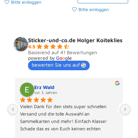
Bitte einloggen
Bitte einloggen
Sticker-und-co.de Holger Koiteklies
4.5
Basierend auf 41 Bewertungen
powered by
G
o
o
g
l
e
bewerten Sie uns auf
Erz Wald
Ernst
vor 3 Jahren
vor 3 J
ielen Dank für den stets super schnellen 
Der beste Hän
ersand und die tolle Auswahl an 
ich kenne viel
ammelkarten und mehr! Einfach Klasse! 
chade das es von Euch keinen echten 
rlebbaren Laden mehr gibt, sonst würde ich 