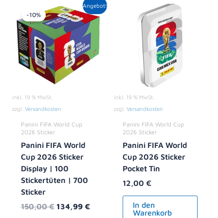
Ursprünglicher
Aktueller
Angebot!
Preis
Preis
-10%
war:
ist:
150,00 €
134,99 €.
inkl. 19 % MwSt.
inkl. 19 % MwSt.
zzgl.
Versandkosten
zzgl.
Versandkosten
Panini FIFA World Cup
Panini FIFA World Cup
2026 Sticker
2026 Sticker
Panini FIFA World
Panini FIFA World
Cup 2026 Sticker
Cup 2026 Sticker
Display | 100
Pocket Tin
Stickertüten | 700
12,00
€
Sticker
In den
150,00
€
134,99
€
Warenkorb