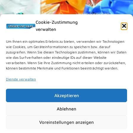
Panini
AGB
Topps
Versandoptionen
Cookie-Zustimmung
Blue Ocean
Zahlungsoptionen
verwalten
Sammelfiguren
Widerruf/Formular
Vorverkauf
Über Uns
Um Ihnen ein optimales Erlebnis zu bieten, verwenden wir Technologien
wie Cookies, um Geräteinformationen zu speichern bzw. darauf
Rechtliches
zuzugreifen. Wenn Sie diesen Technologien zustimmen, können wir Daten
wie das Surfverhalten oder eindeutige IDs auf dieser Website
verarbeiten. Wenn Sie Ihre Zustimmung nicht erteilen oder zurückziehen,
Kundenkonto
können bestimmte Merkmale und Funktionen beeinträchtigt werden.
Impressum
Dienste verwalten
Datenschutz
Cookies (EU)
Akzeptieren
Vertrag widerrufen
Kontakt
Ablehnen
Voreinstellungen anzeigen
© 2026 Sticker-und-Co.de. Powered by
nipkowmedia
.