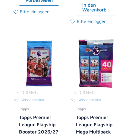
Vorbestellen
In den
Warenkorb
Bitte einloggen
Bitte einloggen
inkl. 19 % MwSt.
inkl. 19 % MwSt.
zzgl.
Versandkosten
zzgl.
Versandkosten
Topps
Topps
Topps Premier
Topps Premier
League Flagship
League Flagship
Booster 2026/27
Mega Multipack