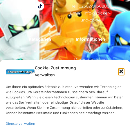
c
u
k
s
e
t
t
t
Tel: 02302-9166880
b
u
o
a
Email: info@sticker-
o
b
k
g
o
e
r
und-co.de
k
a
-
m
f
Kategorien
Informationen
Panini
AGB
Topps
Versandoptionen
Cookie-Zustimmung
Blue Ocean
Zahlungsoptionen
verwalten
Sammelfiguren
Widerruf/Formular
Vorverkauf
Über Uns
Um Ihnen ein optimales Erlebnis zu bieten, verwenden wir Technologien
wie Cookies, um Geräteinformationen zu speichern bzw. darauf
Rechtliches
zuzugreifen. Wenn Sie diesen Technologien zustimmen, können wir Daten
wie das Surfverhalten oder eindeutige IDs auf dieser Website
verarbeiten. Wenn Sie Ihre Zustimmung nicht erteilen oder zurückziehen,
Kundenkonto
können bestimmte Merkmale und Funktionen beeinträchtigt werden.
Impressum
Dienste verwalten
Datenschutz