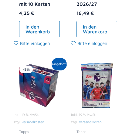
mit 10 Karten
2026/27
4,25
€
16,49
€
In den
In den
Warenkorb
Warenkorb
Bitte einloggen
Bitte einloggen
Ursprünglicher
Aktueller
Angebot!
Preis
Preis
-8%
war:
ist:
119,00 €
108,99 €.
inkl. 19 % MwSt.
inkl. 19 % MwSt.
zzgl.
Versandkosten
zzgl.
Versandkosten
Topps
Topps