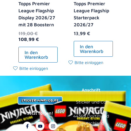
Topps Premier
Topps Premier
League Flagship
League Flagship
Display 2026/27
Starterpack
mit 28 Boostern
2026/27
119,00
€
13,99
€
108,99
€
In den
Warenkorb
In den
Warenkorb
Bitte einloggen
Bitte einloggen
Anschrift
Sticker und Co
Bothestr. 27
Jetzt folgen!
44369 Dortmund
Deutschland
F
Y
T
I
a
o
i
n