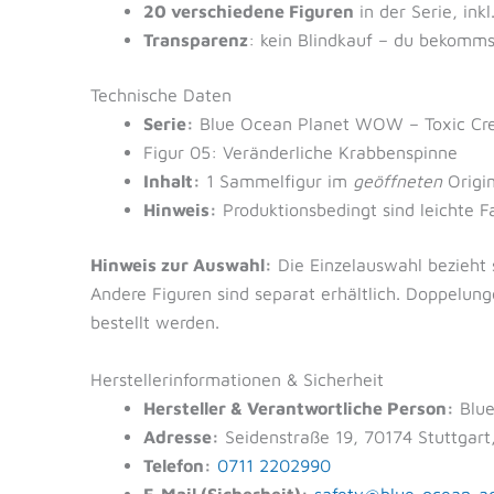
20 verschiedene Figuren
in der Serie, inkl
Transparenz
: kein Blindkauf – du bekomms
Technische Daten
Serie:
Blue Ocean Planet WOW – Toxic Cre
Figur 05: Veränderliche Krabbenspinne
Inhalt:
1 Sammelfigur im
geöffneten
Origin
Hinweis:
Produktionsbedingt sind leichte 
Hinweis zur Auswahl:
Die Einzelauswahl bezieht s
Andere Figuren sind separat erhältlich. Doppelu
bestellt werden.
Herstellerinformationen & Sicherheit
Hersteller & Verantwortliche Person:
Blue
Adresse:
Seidenstraße 19, 70174 Stuttgart
Telefon:
0711 2202990
E-Mail (Sicherheit):
safety@blue-ocean-a