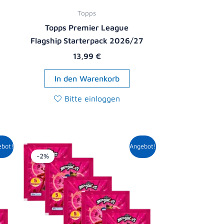
Topps
Topps Premier League
Flagship Starterpack 2026/27
13,99
€
In den Warenkorb
Bitte einloggen
r
er
Ursprünglicher
Aktueller
ebot!
Angebot!
Preis
Preis
-2%
war:
ist:
5,00 €
4,89 €.