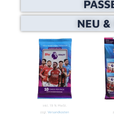
PASS
NEU &
inkl. 19 % MwSt.
zzgl.
Versandkosten