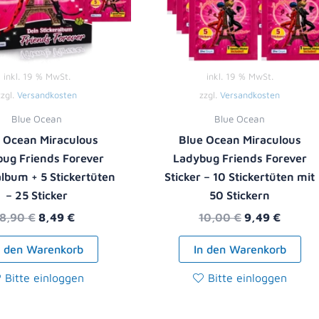
inkl. 19 % MwSt.
inkl. 19 % MwSt.
zzgl.
Versandkosten
zzgl.
Versandkosten
Blue Ocean
Blue Ocean
 Ocean Miraculous
Blue Ocean Miraculous
ug Friends Forever
Ladybug Friends Forever
album + 5 Stickertüten
Sticker – 10 Stickertüten mit
– 25 Sticker
50 Stickern
8,90
€
8,49
€
10,00
€
9,49
€
n den Warenkorb
In den Warenkorb
Bitte einloggen
Bitte einloggen