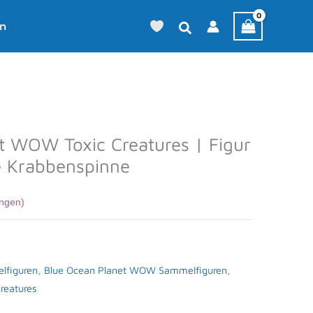
en
t WOW Toxic Creatures | Figur
e Krabbenspinne
ngen)
lfiguren
,
Blue Ocean Planet WOW Sammelfiguren
,
reatures