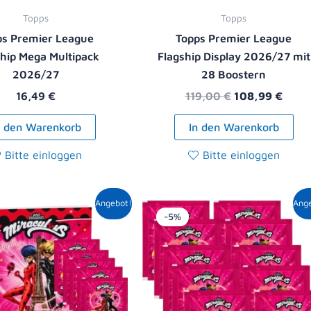
Topps
Topps
ps Premier League
Topps Premier League
ship Mega Multipack
Flagship Display 2026/27 mit
2026/27
28 Boostern
16,49
€
119,00
€
108,99
€
n den Warenkorb
In den Warenkorb
Bitte einloggen
Bitte einloggen
Ursprünglicher
Aktueller
Ursprüngliche
Aktuell
Angebot!
Ang
Preis
Preis
Preis
Preis
-5%
war:
ist:
war:
ist:
8,90 €
8,49 €.
10,00 €
9,49 €.