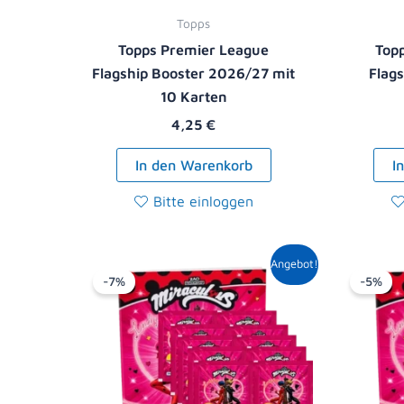
Topps
Topps Premier League
Top
Flagship Booster 2026/27 mit
Flag
10 Karten
4,25
€
In den Warenkorb
I
Bitte einloggen
Ursprünglicher
Aktueller
Angebot!
Preis
Preis
-7%
-5%
war:
ist:
13,90 €
12,99 €.