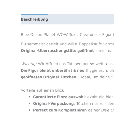
Beschreibung
Zusätzliche Information
Reze
Blue Ocean Planet WOW Toxic Creatures – Figur 
Du sammelst gezielt und willst Doppelkäufe verm
Original-Überraschungstüte geöffnet
– minimal 
Wichtig:
Wir öffnen das Tütchen nur so weit, dass
Die Figur bleibt unberührt & neu
(hygienisch, oh
geöffneten Original-Tütchen
– ideal, um deine Se
Vorteile auf einen Blick
Garantierte Einzelauswahl
: exakt die hie
Original-Verpackung
: Tütchen nur zur Ide
Perfekt zum Komplettieren
deiner
Blue O