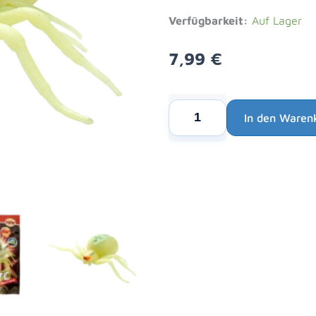
Verfügbarkeit:
Auf Lager
7,99
€
Blue
In den Waren
Ocean
Alternative:
Planet
WOW
Toxic
Creatures
|
Figur
05:
Veränderliche
Krabbenspinne
Menge