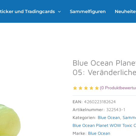
ticker und Tradingcards
Sammelfiguren
Neuheit
Blue Ocean Plane
05: Veränderlich
(
0
Produktbewertu
EAN:
4260223182624
Artikelnummer:
322543-1
Kategorien:
Blue Ocean
,
Samme
Blue Ocean Planet WOW Toxic C
Marke:
Blue Ocean