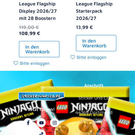
League Flagship
League Flagship
Display 2026/27
Starterpack
mit 28 Boostern
2026/27
119,00
€
13,99
€
108,99
€
In den
Warenkorb
In den
Warenkorb
Bitte einloggen
Bitte einloggen
Anschrift
Sticker und Co
Bothestr. 27
Jetzt folgen!
44369 Dortmund
Deutschland
F
Y
T
I
a
o
i
n
c
u
k
s
e
t
t
t
Tel: 02302-9166880