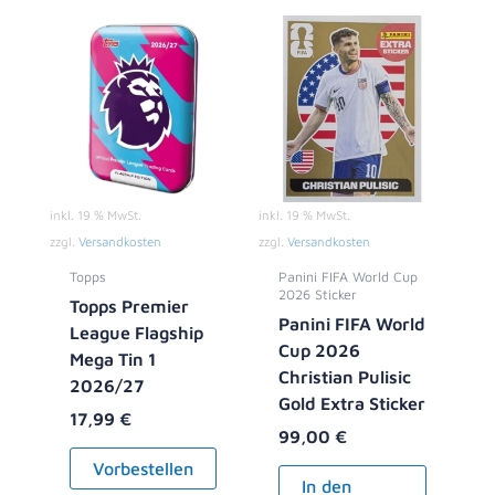
inkl. 19 % MwSt.
inkl. 19 % MwSt.
zzgl.
Versandkosten
zzgl.
Versandkosten
Topps
Panini FIFA World Cup
2026 Sticker
Topps Premier
Panini FIFA World
League Flagship
Cup 2026
Mega Tin 1
Christian Pulisic
2026/27
Gold Extra Sticker
17,99
€
99,00
€
Vorbestellen
In den