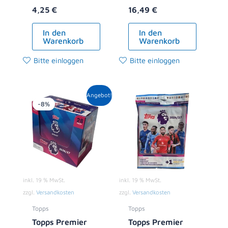
4,25
€
16,49
€
In den
In den
Warenkorb
Warenkorb
Bitte einloggen
Bitte einloggen
Ursprünglicher
Aktueller
Angebot!
Preis
Preis
-8%
war:
ist:
119,00 €
108,99 €.
inkl. 19 % MwSt.
inkl. 19 % MwSt.
zzgl.
Versandkosten
zzgl.
Versandkosten
Topps
Topps
Topps Premier
Topps Premier