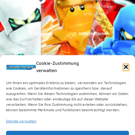
b
u
o
a
Email: info@sticker-
o
b
k
g
o
e
r
und-co.de
k
a
-
m
f
Kategorien
Informationen
Panini
AGB
Topps
Versandoptionen
Cookie-Zustimmung
Blue Ocean
Zahlungsoptionen
verwalten
Sammelfiguren
Widerruf/Formular
Vorverkauf
Über Uns
Um Ihnen ein optimales Erlebnis zu bieten, verwenden wir Technologien
wie Cookies, um Geräteinformationen zu speichern bzw. darauf
Rechtliches
zuzugreifen. Wenn Sie diesen Technologien zustimmen, können wir Daten
wie das Surfverhalten oder eindeutige IDs auf dieser Website
verarbeiten. Wenn Sie Ihre Zustimmung nicht erteilen oder zurückziehen,
Kundenkonto
können bestimmte Merkmale und Funktionen beeinträchtigt werden.
Impressum
Dienste verwalten
Datenschutz
Cookies (EU)