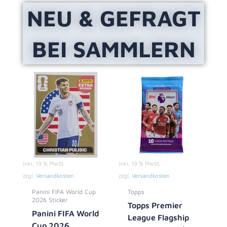
NEU & GEFRAGT
BEI SAMMLERN
inkl. 19 % MwSt.
inkl. 19 % MwSt.
zzgl.
Versandkosten
zzgl.
Versandkosten
Panini FIFA World Cup
Topps
2026 Sticker
Topps Premier
Panini FIFA World
League Flagship
Cup 2026