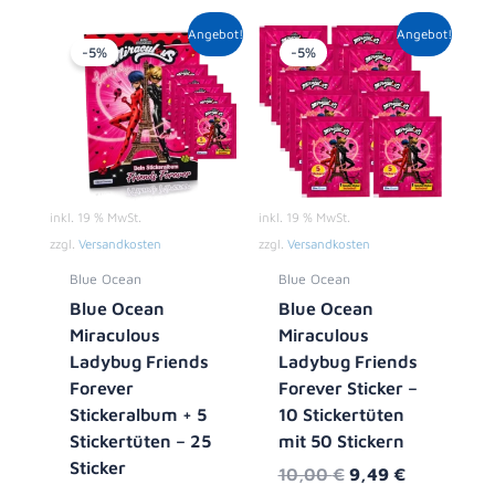
Ursprünglicher
Aktueller
Ursprünglicher
Aktueller
Angebot!
Angebot!
Preis
Preis
Preis
Preis
-5%
-5%
war:
ist:
war:
ist:
8,90 €
8,49 €.
10,00 €
9,49 €.
inkl. 19 % MwSt.
inkl. 19 % MwSt.
zzgl.
Versandkosten
zzgl.
Versandkosten
Blue Ocean
Blue Ocean
Blue Ocean
Blue Ocean
Miraculous
Miraculous
Ladybug Friends
Ladybug Friends
Forever
Forever Sticker –
Stickeralbum + 5
10 Stickertüten
Stickertüten – 25
mit 50 Stickern
Sticker
10,00
€
9,49
€