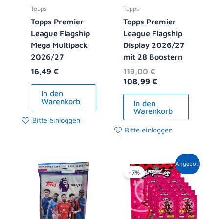
Topps
Topps
Topps Premier
Topps Premier
League Flagship
League Flagship
Mega Multipack
Display 2026/27
2026/27
mit 28 Boostern
16,49
€
119,00
€
108,99
€
In den
Warenkorb
In den
Warenkorb
Bitte einloggen
Bitte einloggen
Ursprünglicher
Aktueller
Angebot!
Preis
Preis
-7%
war:
ist:
13,90 €
12,99 €.