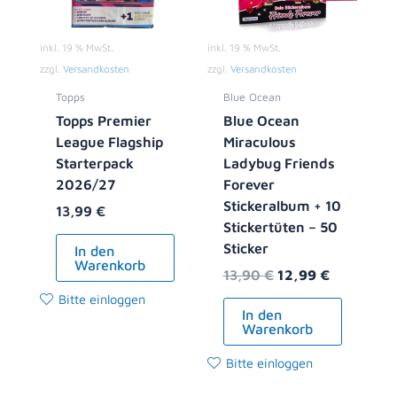
inkl. 19 % MwSt.
inkl. 19 % MwSt.
zzgl.
Versandkosten
zzgl.
Versandkosten
Topps
Blue Ocean
Topps Premier
Blue Ocean
League Flagship
Miraculous
Starterpack
Ladybug Friends
2026/27
Forever
Stickeralbum + 10
13,99
€
Stickertüten – 50
Sticker
In den
Warenkorb
13,90
€
12,99
€
Bitte einloggen
In den
Warenkorb
Bitte einloggen