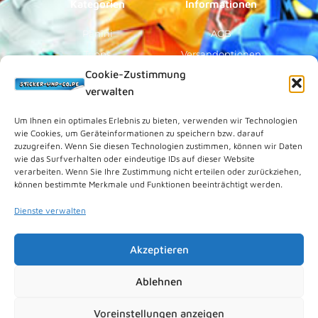
Kategorien
Informationen
Panini
AGB
Topps
Versandoptionen
Cookie-Zustimmung
Blue Ocean
Zahlungsoptionen
verwalten
Sammelfiguren
Widerruf/Formular
Vorverkauf
Über Uns
Um Ihnen ein optimales Erlebnis zu bieten, verwenden wir Technologien
wie Cookies, um Geräteinformationen zu speichern bzw. darauf
Rechtliches
zuzugreifen. Wenn Sie diesen Technologien zustimmen, können wir Daten
wie das Surfverhalten oder eindeutige IDs auf dieser Website
verarbeiten. Wenn Sie Ihre Zustimmung nicht erteilen oder zurückziehen,
Kundenkonto
können bestimmte Merkmale und Funktionen beeinträchtigt werden.
Impressum
Dienste verwalten
Datenschutz
Cookies (EU)
Akzeptieren
Vertrag widerrufen
Kontakt
Ablehnen
Voreinstellungen anzeigen