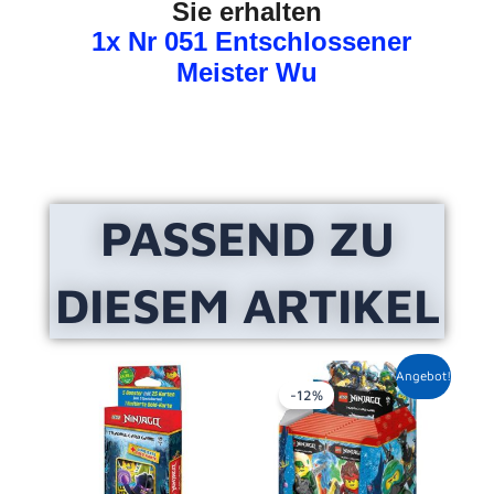
Sie erhalten
1x Nr 051 Entschlossener
Meister Wu
PASSEND ZU
DIESEM ARTIKEL
Ursprünglicher
Aktueller
Angebot!
Preis
Preis
-12%
war:
ist:
50,00 €
43,95 €.