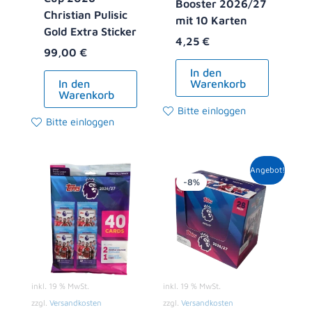
Booster 2026/27
Christian Pulisic
mit 10 Karten
Gold Extra Sticker
4,25
€
99,00
€
In den
In den
Warenkorb
Warenkorb
Bitte einloggen
Bitte einloggen
Ursprünglicher
Aktueller
Angebot!
Preis
Preis
-8%
war:
ist:
119,00 €
108,99 €.
inkl. 19 % MwSt.
inkl. 19 % MwSt.
zzgl.
Versandkosten
zzgl.
Versandkosten