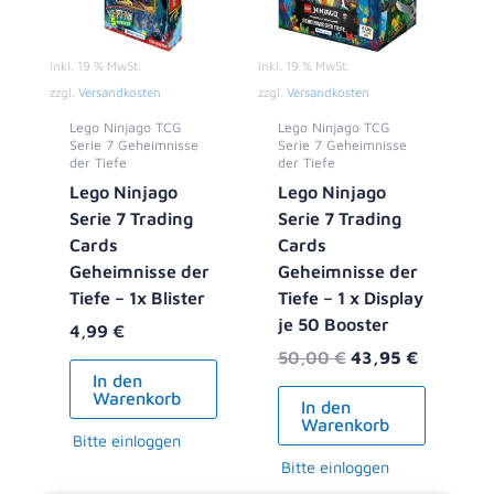
inkl. 19 % MwSt.
inkl. 19 % MwSt.
zzgl.
Versandkosten
zzgl.
Versandkosten
Lego Ninjago TCG
Lego Ninjago TCG
Serie 7 Geheimnisse
Serie 7 Geheimnisse
der Tiefe
der Tiefe
Lego Ninjago
Lego Ninjago
Serie 7 Trading
Serie 7 Trading
Cards
Cards
Geheimnisse der
Geheimnisse der
Tiefe – 1x Blister
Tiefe – 1 x Display
je 50 Booster
4,99
€
50,00
€
43,95
€
In den
Warenkorb
In den
Warenkorb
Bitte einloggen
Bitte einloggen