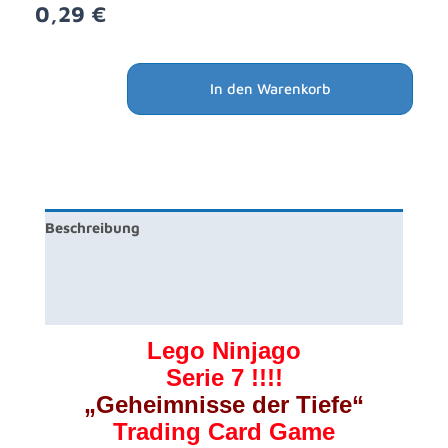
0,29
€
Lego
Alternative:
In den Warenkorb
Ninjago
Serie
7
Trading
Cards
Geheimnisse
Beschreibung
der
Tiefe
Produktsicherheit
-
Rezensionen (0)
Nr
051
Lego Ninjago
Entschlossener
Serie 7 !!!!
Meister
„Geheimnisse der Tiefe“
Wu
Trading Card Game
Menge