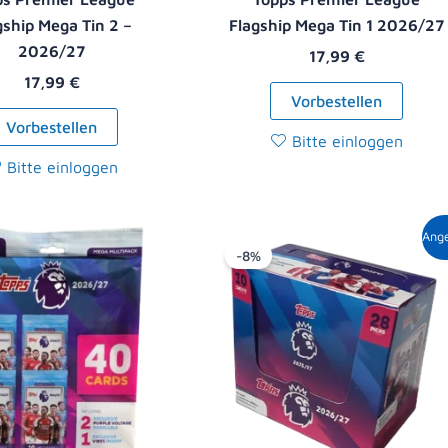
gship Mega Tin 2 –
Flagship Mega Tin 1 2026/27
2026/27
17,99
€
17,99
€
Vorbestellen
Vorbestellen
Bitte einloggen
Bitte einloggen
Ursprüngliche
Aktue
Ang
Preis
Preis
-8%
war:
ist:
119,00 €
108,9