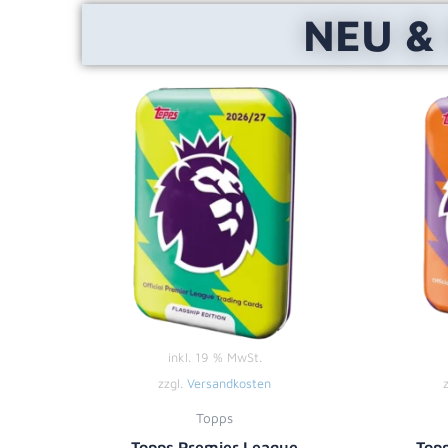
NEU &
inkl. 19 % MwSt.
zzgl.
Versandkosten
Topps
Topps Premier League
Top