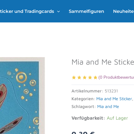
ticker und Tradingcards
Sammelfiguren
Neuheit
Mia and Me Stick
(
0
Produktbewertu
Artikelnummer:
513231
Kategorien:
Mia and Me Sticker
Schlagwort:
Mia and Me
Verfügbarkeit:
Auf Lager
0,30
€