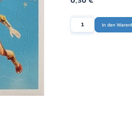
Mia
In den Waren
and
Alternative:
Me
Sticker
Nr
012
Menge