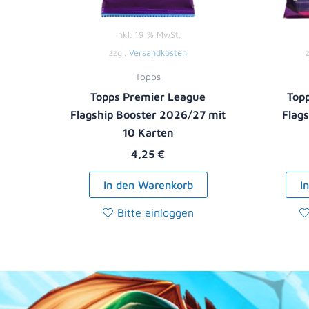
inkl. 19 % MwSt.
zzgl.
Versandkosten
Topps
Topps Premier League
Top
Flagship Booster 2026/27 mit
Flag
10 Karten
4,25
€
In den Warenkorb
I
Bitte einloggen