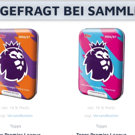
 GEFRAGT BEI SAMM
inkl. 19 % MwSt.
inkl. 19 % MwSt.
zzgl.
Versandkosten
zzgl.
Versandkosten
Topps
Topps
ps Premier League
Topps Premier League