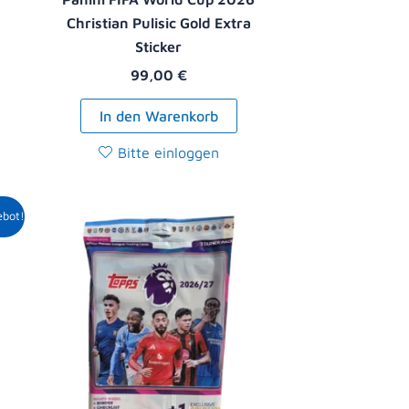
Christian Pulisic Gold Extra
Sticker
99,00
€
In den Warenkorb
Bitte einloggen
r
ller
ebot!
9 €.