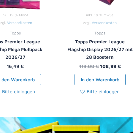
inkl. 19 % MwSt.
inkl. 19 % MwSt.
zzgl.
Versandkosten
zzgl.
Versandkosten
Topps
Topps
ps Premier League
Topps Premier League
ship Mega Multipack
Flagship Display 2026/27 mit
2026/27
28 Boostern
16,49
€
119,00
€
108,99
€
n den Warenkorb
In den Warenkorb
Bitte einloggen
Bitte einloggen