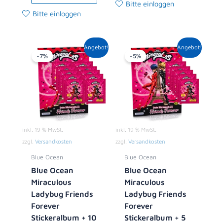
Bitte einloggen
Bitte einloggen
Ursprünglicher
Aktueller
Ursprünglicher
Aktueller
Angebot!
Angebot!
Preis
Preis
Preis
Preis
-7%
-5%
war:
ist:
war:
ist:
13,90 €
12,99 €.
8,90 €
8,49 €.
inkl. 19 % MwSt.
inkl. 19 % MwSt.
zzgl.
Versandkosten
zzgl.
Versandkosten
Blue Ocean
Blue Ocean
Blue Ocean
Blue Ocean
Miraculous
Miraculous
Ladybug Friends
Ladybug Friends
Forever
Forever
Stickeralbum + 10
Stickeralbum + 5