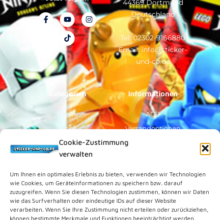
44369 Dortmund
Deutschland
F
Y
T
I
a
o
i
n
c
u
k
s
e
t
t
t
Tel: 02302-9166880
b
u
o
a
Email: info@sticker-
o
b
k
g
o
e
r
und-co.de
k
a
-
m
f
Kategorien
Informationen
Panini
AGB
Topps
Versandoptionen
Cookie-Zustimmung
Blue Ocean
Zahlungsoptionen
verwalten
Sammelfiguren
Widerruf/Formular
Vorverkauf
Über Uns
Um Ihnen ein optimales Erlebnis zu bieten, verwenden wir Technologien
wie Cookies, um Geräteinformationen zu speichern bzw. darauf
Rechtliches
zuzugreifen. Wenn Sie diesen Technologien zustimmen, können wir Daten
wie das Surfverhalten oder eindeutige IDs auf dieser Website
verarbeiten. Wenn Sie Ihre Zustimmung nicht erteilen oder zurückziehen,
Kundenkonto
können bestimmte Merkmale und Funktionen beeinträchtigt werden.