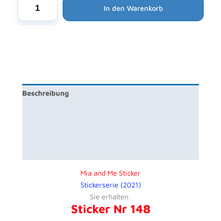
Mia
In den Warenkorb
and
Me
Sticker
Nr
148
Menge
Beschreibung
Zusätzliche Information
Produktsicherheit
Rezensionen (0)
Mia and Me Sticker
Stickerserie (2021)
Sie erhalten:
Sticker Nr 148