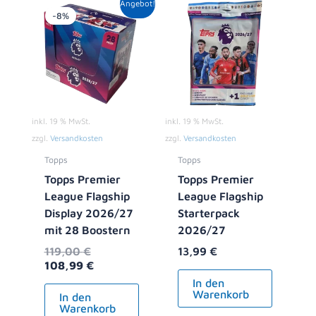
Angebot!
Preis
Preis
-8%
war:
ist:
119,00 €
108,99 €.
inkl. 19 % MwSt.
inkl. 19 % MwSt.
zzgl.
Versandkosten
zzgl.
Versandkosten
Topps
Topps
Topps Premier
Topps Premier
League Flagship
League Flagship
Display 2026/27
Starterpack
mit 28 Boostern
2026/27
119,00
€
13,99
€
108,99
€
In den
Warenkorb
In den
Warenkorb