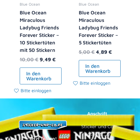
Blue Ocean
Blue Ocean
Blue Ocean
Blue Ocean
Miraculous
Miraculous
Ladybug Friends
Ladybug Friends
Forever Sticker –
Forever Sticker –
10 Stickertüten
5 Stickertüten
mit 50 Stickern
5,00
€
4,89
€
10,00
€
9,49
€
In den
Warenkorb
In den
Warenkorb
Bitte einloggen
Bitte einloggen
Anschrift
Sticker und Co
Bothestr. 27
Jetzt folgen!