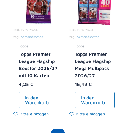
inkl. 19 % MwSt.
inkl. 19 % MwSt.
zzgl.
Versandkosten
zzgl.
Versandkosten
Topps
Topps
Topps Premier
Topps Premier
League Flagship
League Flagship
Booster 2026/27
Mega Multipack
mit 10 Karten
2026/27
4,25
€
16,49
€
In den
In den
Warenkorb
Warenkorb
Bitte einloggen
Bitte einloggen
Ursprünglicher
Aktueller