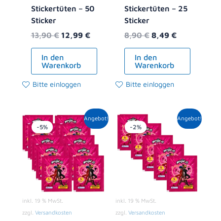
Stickertüten – 50
Stickertüten – 25
Sticker
Sticker
13,90
€
12,99
€
8,90
€
8,49
€
In den
In den
Warenkorb
Warenkorb
Bitte einloggen
Bitte einloggen
Ursprünglicher
Aktueller
Ursprünglicher
Aktueller
Angebot!
Angebot!
Preis
Preis
Preis
Preis
-5%
-2%
war:
ist:
war:
ist:
10,00 €
9,49 €.
5,00 €
4,89 €.
inkl. 19 % MwSt.
inkl. 19 % MwSt.
zzgl.
Versandkosten
zzgl.
Versandkosten