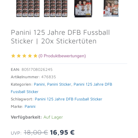
Panini 125 Jahre DFB Fussball
Sticker | 20x Stickertüten
(
0
Produktbewertungen)
EAN:
8051708026245
Artikelnummer:
476835
Kategorien:
Panini
,
Panini Sticker
,
Panini 125 Jahre DFB
Fussball Sticker
Schlagwort:
Panini 125 Jahre DFB Fussball Sticker
Marke:
Panini
Verfügbarkeit:
Auf Lager
Ursprünglicher
Aktueller
18,00
€
16,95
€
UVP: