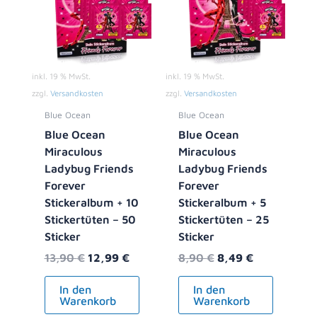
inkl. 19 % MwSt.
inkl. 19 % MwSt.
zzgl.
Versandkosten
zzgl.
Versandkosten
Blue Ocean
Blue Ocean
Blue Ocean
Blue Ocean
Miraculous
Miraculous
Ladybug Friends
Ladybug Friends
Forever
Forever
Stickeralbum + 10
Stickeralbum + 5
Stickertüten – 50
Stickertüten – 25
Sticker
Sticker
13,90
€
12,99
€
8,90
€
8,49
€
In den
In den
Warenkorb
Warenkorb