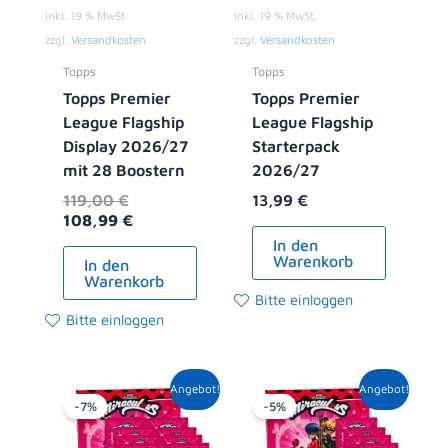
inkl. 19 % MwSt.
inkl. 19 % MwSt.
zzgl.
Versandkosten
zzgl.
Versandkosten
Topps
Topps
Topps Premier
Topps Premier
League Flagship
League Flagship
Display 2026/27
Starterpack
mit 28 Boostern
2026/27
119,00
€
13,99
€
108,99
€
In den
Warenkorb
In den
Warenkorb
Bitte einloggen
Bitte einloggen
Ursprünglicher
Aktueller
Ursprünglicher
Aktueller
Angebot!
Angebot!
Preis
Preis
Preis
Preis
-7%
-5%
war:
ist:
war:
ist:
13,90 €
12,99 €.
8,90 €
8,49 €.