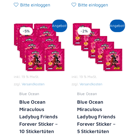
Bitte einloggen
Bitte einloggen
Ursprünglicher
Aktueller
Ursprünglicher
Aktueller
Angebot!
Angebot!
Preis
Preis
Preis
Preis
-5%
-2%
war:
ist:
war:
ist:
10,00 €
9,49 €.
5,00 €
4,89 €.
inkl. 19 % MwSt.
inkl. 19 % MwSt.
zzgl.
Versandkosten
zzgl.
Versandkosten
Blue Ocean
Blue Ocean
Blue Ocean
Blue Ocean
Miraculous
Miraculous
Ladybug Friends
Ladybug Friends
Forever Sticker –
Forever Sticker –
10 Stickertüten
5 Stickertüten