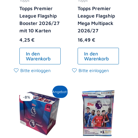
Topps
Topps
Topps Premier
Topps Premier
League Flagship
League Flagship
Booster 2026/27
Mega Multipack
mit 10 Karten
2026/27
4,25
€
16,49
€
In den
In den
Warenkorb
Warenkorb
Bitte einloggen
Bitte einloggen
Ursprünglicher
Aktueller
Angebot!
Preis
Preis
-8%
war:
ist:
119,00 €
108,99 €.