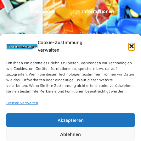
f
Kategorien
Informationen
Panini
AGB
Topps
Versandoptionen
Cookie-Zustimmung
Blue Ocean
Zahlungsoptionen
verwalten
Sammelfiguren
Widerruf/Formular
Vorverkauf
Über Uns
Um Ihnen ein optimales Erlebnis zu bieten, verwenden wir Technologien
wie Cookies, um Geräteinformationen zu speichern bzw. darauf
Rechtliches
zuzugreifen. Wenn Sie diesen Technologien zustimmen, können wir Daten
wie das Surfverhalten oder eindeutige IDs auf dieser Website
verarbeiten. Wenn Sie Ihre Zustimmung nicht erteilen oder zurückziehen,
Kundenkonto
können bestimmte Merkmale und Funktionen beeinträchtigt werden.
Impressum
Dienste verwalten
Datenschutz
Cookies (EU)
Akzeptieren
Vertrag widerrufen
Kontakt
Ablehnen