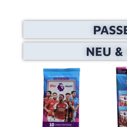
PASS
NEU &