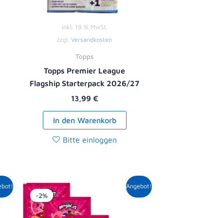
inkl. 19 % MwSt.
zzgl.
Versandkosten
Topps
Topps Premier League
Flagship Starterpack 2026/27
13,99
€
In den Warenkorb
Bitte einloggen
r
er
Ursprünglicher
Aktueller
ebot!
Angebot!
Preis
Preis
-2%
war:
ist:
5,00 €
4,89 €.