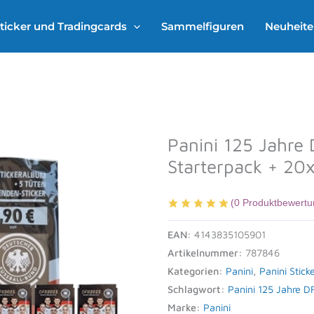
ticker und Tradingcards
Sammelfiguren
Neuheit
Panini 125 Jahre 
Starterpack + 20x
(
0
Produktbewertu
EAN:
4143835105901
Artikelnummer:
787846
Kategorien:
Panini
,
Panini Stick
Schlagwort:
Panini 125 Jahre DF
Marke:
Panini