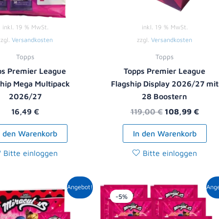
inkl. 19 % MwSt.
inkl. 19 % MwSt.
zzgl.
Versandkosten
zzgl.
Versandkosten
Topps
Topps
ps Premier League
Topps Premier League
ship Mega Multipack
Flagship Display 2026/27 mit
2026/27
28 Boostern
16,49
€
119,00
€
108,99
€
n den Warenkorb
In den Warenkorb
Bitte einloggen
Bitte einloggen
Ursprünglicher
Aktueller
Ursprüngliche
Aktuell
Angebot!
Ang
Preis
Preis
Preis
Preis
-5%
war:
ist:
war:
ist:
8,90 €
8,49 €.
10,00 €
9,49 €.