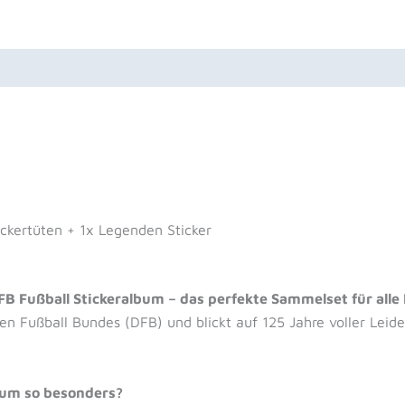
Menge
uktsicherheit
Rezensionen (0)
ickertüten + 1x Legenden Sticker
FB Fußball Stickeralbum – das perfekte Sammelset für alle
n Fußball Bundes (DFB) und blickt auf 125 Jahre voller Leide
bum so besonders?