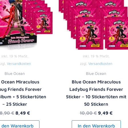
inkl. 19 % MwSt.
inkl. 19 % MwSt.
zzgl.
Versandkosten
zzgl.
Versandkosten
Blue Ocean
Blue Ocean
 Ocean Miraculous
Blue Ocean Miraculous
ug Friends Forever
Ladybug Friends Forever
album + 5 Stickertüten
Sticker – 10 Stickertüten mit
– 25 Sticker
50 Stickern
8,90
€
8,49
€
10,00
€
9,49
€
n den Warenkorb
In den Warenkorb