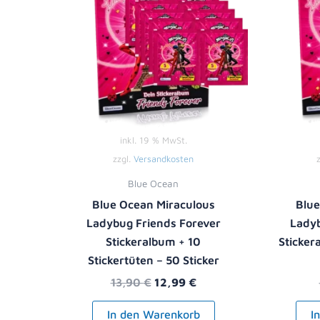
inkl. 19 % MwSt.
zzgl.
Versandkosten
Blue Ocean
Blue Ocean Miraculous
Blue
Ladybug Friends Forever
Ladyb
Stickeralbum + 10
Sticker
Stickertüten – 50 Sticker
13,90
€
12,99
€
In den Warenkorb
I