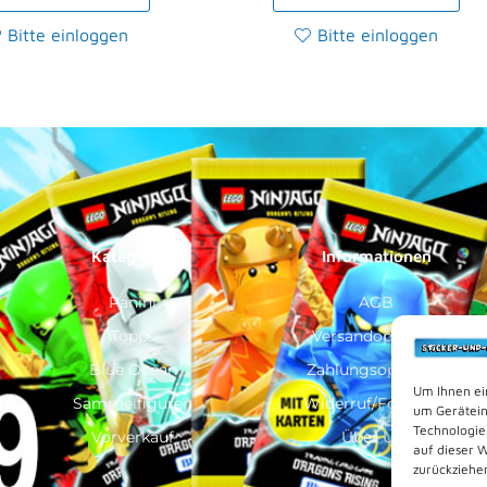
Bitte einloggen
Bitte einloggen
Kategorien
Informationen
Panini
AGB
Topps
Versandoptionen
Blue Ocean
Zahlungsoptionen
Um Ihnen ei
Sammelfiguren
Widerruf/Formular
um Gerätein
Technologie
Vorverkauf
Über Uns
auf dieser 
zurückziehe