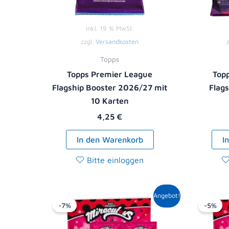
inkl. 19 % MwSt.
zzgl.
Versandkosten
Topps
Topps Premier League
Top
Flagship Booster 2026/27 mit
Flag
10 Karten
4,25
€
In den Warenkorb
I
Bitte einloggen
Ursprünglicher
Aktueller
Angebot!
Preis
Preis
-7%
-5%
war:
ist:
13,90 €
12,99 €.