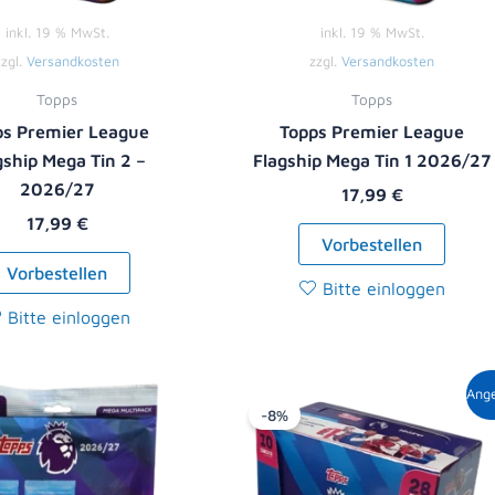
inkl. 19 % MwSt.
inkl. 19 % MwSt.
zzgl.
Versandkosten
zzgl.
Versandkosten
Topps
Topps
ps Premier League
Topps Premier League
gship Mega Tin 2 –
Flagship Mega Tin 1 2026/27
2026/27
17,99
€
17,99
€
Vorbestellen
Vorbestellen
Bitte einloggen
Bitte einloggen
Ursprüngliche
Aktue
Ang
Preis
Preis
-8%
war:
ist:
119,00 €
108,9