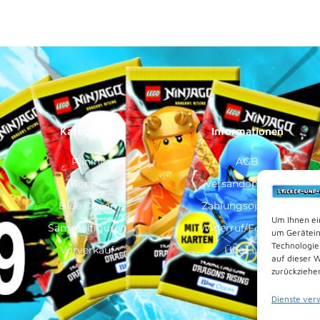
Kategorien
Informationen
Panini
AGB
Topps
Versandoptionen
Blue Ocean
Zahlungsoptionen
Um Ihnen ei
Sammelfiguren
Widerruf/Formular
um Gerätein
Technologie
Vorverkauf
Über Uns
auf dieser 
zurückziehe
Dienste ver