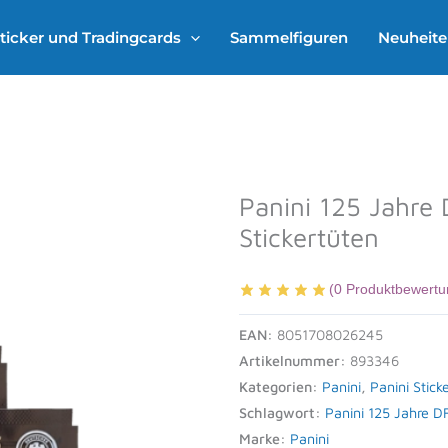
ticker und Tradingcards
Sammelfiguren
Neuheit
Panini 125 Jahre 
Stickertüten
(
0
Produktbewertu
EAN:
8051708026245
Artikelnummer:
893346
Kategorien:
Panini
,
Panini Stick
Schlagwort:
Panini 125 Jahre DF
Marke:
Panini