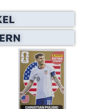
KEL
LERN