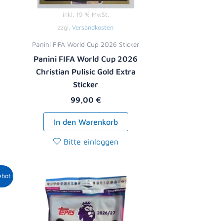
inkl. 19 % MwSt.
zzgl.
Versandkosten
Panini FIFA World Cup 2026 Sticker
Panini FIFA World Cup 2026
Christian Pulisic Gold Extra
Sticker
99,00
€
In den Warenkorb
Bitte einloggen
r
ller
ebot!
9 €.