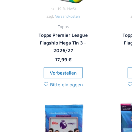
inkl. 19 % MwSt.
zzgl.
Versandkosten
Topps
Topps Premier League
Top
Flagship Mega Tin 3 –
Fla
2026/27
17,99
€
Vorbestellen
Bitte einloggen