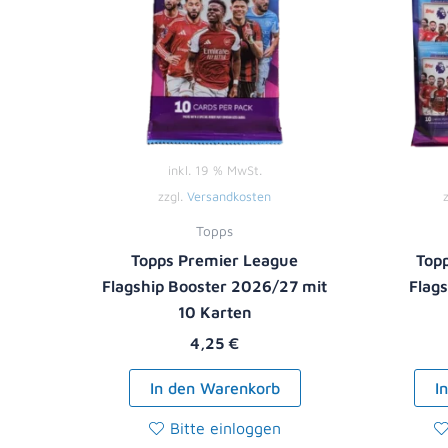
inkl. 19 % MwSt.
zzgl.
Versandkosten
Topps
Topps Premier League
Top
Flagship Booster 2026/27 mit
Flag
10 Karten
4,25
€
In den Warenkorb
I
Bitte einloggen