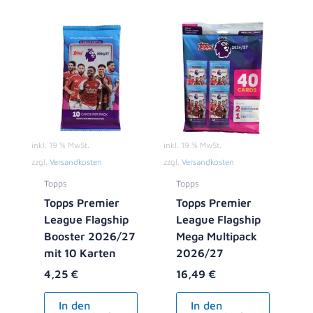
inkl. 19 % MwSt.
inkl. 19 % MwSt.
zzgl.
Versandkosten
zzgl.
Versandkosten
Topps
Topps
Topps Premier
Topps Premier
League Flagship
League Flagship
Booster 2026/27
Mega Multipack
mit 10 Karten
2026/27
4,25
€
16,49
€
In den
In den