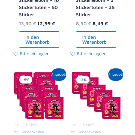
Stickeralbum + 10
Stickeralbum + 5
Stickertüten – 50
Stickertüten – 25
Sticker
Sticker
13,90
€
12,99
€
8,90
€
8,49
€
In den
In den
Warenkorb
Warenkorb
Bitte einloggen
Bitte einloggen
Ursprünglicher
Aktueller
Ursprünglicher
Aktueller
Angebot!
Angebot!
Preis
Preis
Preis
Preis
-5%
-2%
war:
ist:
war:
ist:
10,00 €
9,49 €.
5,00 €
4,89 €.
inkl. 19 % MwSt.
inkl. 19 % MwSt.
zzgl.
Versandkosten
zzgl.
Versandkosten