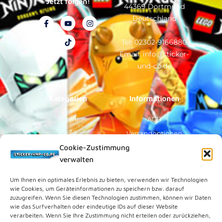
Jetzt folgen!
44369 Dortmund
Deutschland
F
Y
T
I
a
o
i
n
c
u
k
s
e
t
t
t
Tel: 02302-9166880
b
u
o
a
Email: info@sticker-
o
b
k
g
o
e
r
und-co.de
k
a
-
m
f
Kategorien
Informationen
Panini
AGB
Topps
Versandoptionen
Cookie-Zustimmung
Blue Ocean
Zahlungsoptionen
verwalten
Sammelfiguren
Widerruf/Formular
Vorverkauf
Über Uns
Um Ihnen ein optimales Erlebnis zu bieten, verwenden wir Technologien
wie Cookies, um Geräteinformationen zu speichern bzw. darauf
Rechtliches
zuzugreifen. Wenn Sie diesen Technologien zustimmen, können wir Daten
wie das Surfverhalten oder eindeutige IDs auf dieser Website
verarbeiten. Wenn Sie Ihre Zustimmung nicht erteilen oder zurückziehen,
Kundenkonto