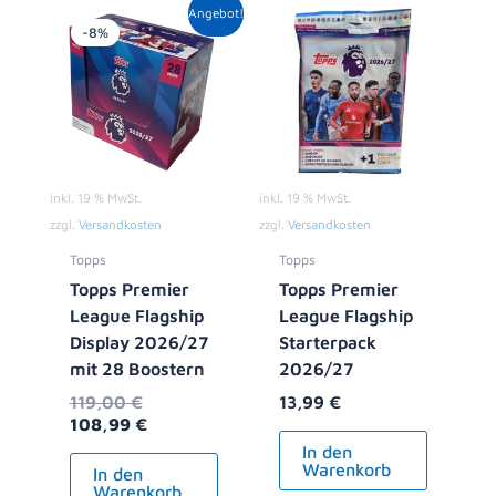
Ursprünglicher
Aktueller
Angebot!
Preis
Preis
-8%
war:
ist:
119,00 €
108,99 €.
inkl. 19 % MwSt.
inkl. 19 % MwSt.
zzgl.
Versandkosten
zzgl.
Versandkosten
Topps
Topps
Topps Premier
Topps Premier
League Flagship
League Flagship
Display 2026/27
Starterpack
mit 28 Boostern
2026/27
119,00
€
13,99
€
108,99
€
In den
Warenkorb
In den
Warenkorb