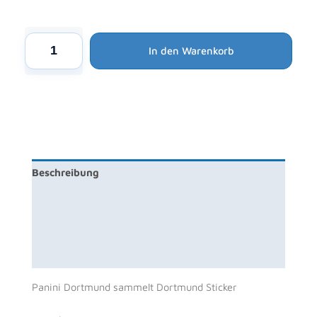
Alternative:
Panini
In den Warenkorb
Dortmund
sammelt
Dortmund
Sticker
-
1x
Stickeralbum
Beschreibung
+
1x
Zusätzliche Information
Display
je
Produktsicherheit
50x
Rezensionen (0)
Stickertüten
Menge
Panini Dortmund sammelt Dortmund Sticker