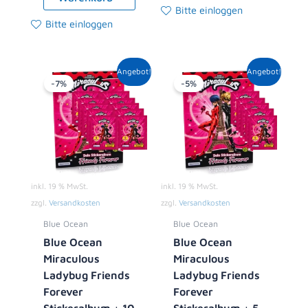
Bitte einloggen
Bitte einloggen
Ursprünglicher
Aktueller
Ursprünglicher
Aktueller
Angebot!
Angebot!
Preis
Preis
Preis
Preis
-7%
-5%
war:
ist:
war:
ist:
13,90 €
12,99 €.
8,90 €
8,49 €.
inkl. 19 % MwSt.
inkl. 19 % MwSt.
zzgl.
Versandkosten
zzgl.
Versandkosten
Blue Ocean
Blue Ocean
Blue Ocean
Blue Ocean
Miraculous
Miraculous
Ladybug Friends
Ladybug Friends
Forever
Forever