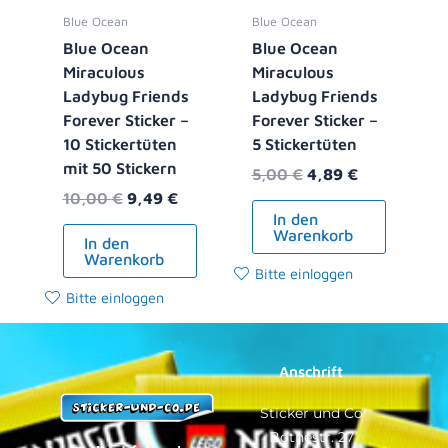
Blue Ocean
Blue Ocean
Blue Ocean
Blue Ocean
Miraculous
Miraculous
Ladybug Friends
Ladybug Friends
Forever Sticker –
Forever Sticker –
10 Stickertüten
5 Stickertüten
mit 50 Stickern
5,00
€
4,89
€
10,00
€
9,49
€
In den
Warenkorb
In den
Warenkorb
Bitte einloggen
Bitte einloggen
Anschrift
Sticker und Co
Bothestr. 27