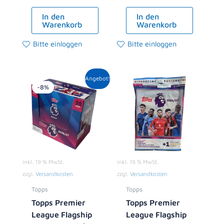
In den
In den
Warenkorb
Warenkorb
Bitte einloggen
Bitte einloggen
Ursprünglicher
Aktueller
Angebot!
Preis
Preis
-8%
war:
ist:
119,00 €
108,99 €.
inkl. 19 % MwSt.
inkl. 19 % MwSt.
zzgl.
Versandkosten
zzgl.
Versandkosten
Topps
Topps
Topps Premier
Topps Premier
League Flagship
League Flagship