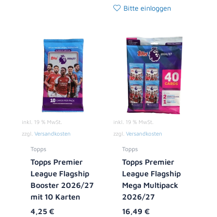
Bitte einloggen
inkl. 19 % MwSt.
inkl. 19 % MwSt.
zzgl.
Versandkosten
zzgl.
Versandkosten
Topps
Topps
Topps Premier
Topps Premier
League Flagship
League Flagship
Booster 2026/27
Mega Multipack
mit 10 Karten
2026/27
4,25
€
16,49
€