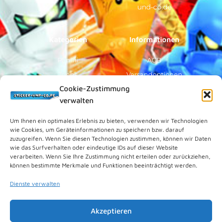
o
e
r
und-co.de
k
a
-
m
f
Kategorien
Informationen
Panini
AGB
Topps
Versandoptionen
Cookie-Zustimmung
Blue Ocean
Zahlungsoptionen
verwalten
Sammelfiguren
Widerruf/Formular
Vorverkauf
Über Uns
Um Ihnen ein optimales Erlebnis zu bieten, verwenden wir Technologien
wie Cookies, um Geräteinformationen zu speichern bzw. darauf
Rechtliches
zuzugreifen. Wenn Sie diesen Technologien zustimmen, können wir Daten
wie das Surfverhalten oder eindeutige IDs auf dieser Website
verarbeiten. Wenn Sie Ihre Zustimmung nicht erteilen oder zurückziehen,
Kundenkonto
können bestimmte Merkmale und Funktionen beeinträchtigt werden.
Impressum
Dienste verwalten
Datenschutz
Cookies (EU)
Akzeptieren
Vertrag widerrufen