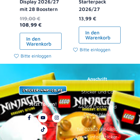
Display 2026/27
Starterpack
mit 28 Boostern
2026/27
119,00
€
13,99
€
108,99
€
In den
Warenkorb
In den
Warenkorb
Bitte einloggen
Bitte einloggen
Anschrift
Sticker und Co
Bothestr. 27
Jetzt folgen!
44369 Dortmund
Deutschland
F
Y
T
I
a
o
i
n
c
u
k
s
e
t
t
t
Tel: 02302-9166880
b
u
o
a
Email: info@sticker-
o
b
k
g