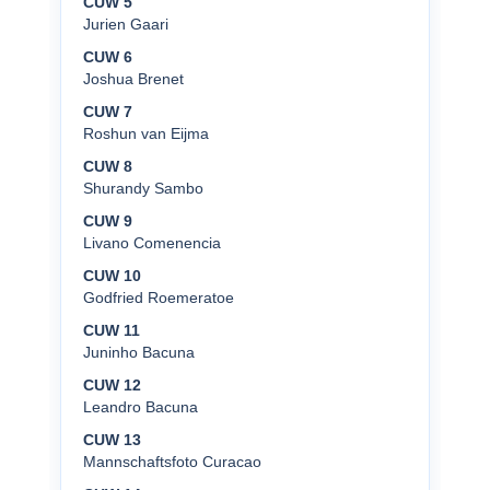
CUW 5
Jurien Gaari
CUW 6
Joshua Brenet
CUW 7
Roshun van Eijma
CUW 8
Shurandy Sambo
CUW 9
Livano Comenencia
CUW 10
Godfried Roemeratoe
CUW 11
Juninho Bacuna
CUW 12
Leandro Bacuna
CUW 13
Mannschaftsfoto Curacao