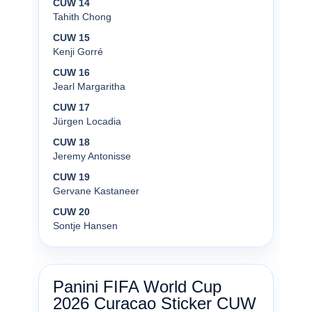
CUW 14
Tahith Chong
CUW 15
Kenji Gorré
CUW 16
Jearl Margaritha
CUW 17
Jürgen Locadia
CUW 18
Jeremy Antonisse
CUW 19
Gervane Kastaneer
CUW 20
Sontje Hansen
Panini FIFA World Cup
2026 Curacao Sticker CUW