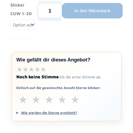
Sticker
Panini
In den Warenkorb
FIFA
CUW 1-20
World
Cup
2026
Curacao
Sticker
CUW
Wie gefällt dir dieses Angebot?
1-
★★★★★
★★★★★
20
Noch keine Stimme
Gib die erste Stimme ab.
Menge
Einfach auf die gewünschte Anzahl Sterne klicken:
★
★
★
★
★
Wie werden die Sterne ermittelt?