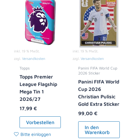
inkl. 19 % MwSt.
inkl. 19 % MwSt.
zzgl.
Versandkosten
zzgl.
Versandkosten
Topps
Panini FIFA World Cup
2026 Sticker
Topps Premier
Panini FIFA World
League Flagship
Cup 2026
Mega Tin 1
Christian Pulisic
2026/27
Gold Extra Sticker
17,99
€
99,00
€
Vorbestellen
In den
Warenkorb
Bitte einloggen