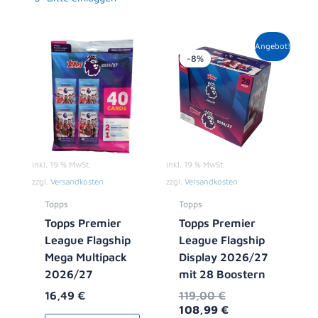
Ursprünglicher
Aktueller
Angebot!
Preis
Preis
-8%
war:
ist:
119,00 €
108,99 €.
inkl. 19 % MwSt.
inkl. 19 % MwSt.
zzgl.
Versandkosten
zzgl.
Versandkosten
Topps
Topps
Topps Premier
Topps Premier
League Flagship
League Flagship
Mega Multipack
Display 2026/27
2026/27
mit 28 Boostern
16,49
€
119,00
€
108,99
€