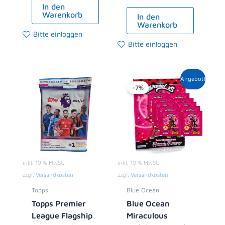
In den
Warenkorb
In den
Warenkorb
Bitte einloggen
Bitte einloggen
Ursprünglicher
Aktueller
Angebot!
Preis
Preis
-7%
war:
ist:
13,90 €
12,99 €.
inkl. 19 % MwSt.
inkl. 19 % MwSt.
zzgl.
Versandkosten
zzgl.
Versandkosten
Topps
Blue Ocean
Topps Premier
Blue Ocean
League Flagship
Miraculous