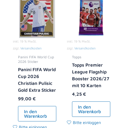
inkl. 19 % MwSt.
inkl. 19 % MwSt.
zzgl.
Versandkosten
zzgl.
Versandkosten
Panini FIFA World Cup
Topps
2026 Sticker
Topps Premier
Panini FIFA World
League Flagship
Cup 2026
Booster 2026/27
Christian Pulisic
mit 10 Karten
Gold Extra Sticker
4,25
€
99,00
€
In den
In den
Warenkorb
Warenkorb
Bitte einloggen
Bitte einloggen