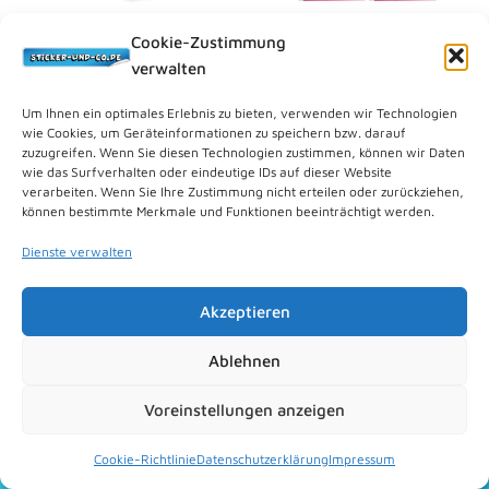
inkl. 19 % MwSt.
inkl. 19 % MwSt.
Cookie-Zustimmung
zzgl.
Versandkosten
zzgl.
Versandkosten
verwalten
Blue Ocean
Blue Ocean
Blue Ocean
Blue Ocean
Um Ihnen ein optimales Erlebnis zu bieten, verwenden wir Technologien
wie Cookies, um Geräteinformationen zu speichern bzw. darauf
Miraculous
Miraculous
zuzugreifen. Wenn Sie diesen Technologien zustimmen, können wir Daten
Ladybug Friends
Ladybug Friends
wie das Surfverhalten oder eindeutige IDs auf dieser Website
Forever
Forever Sticker –
verarbeiten. Wenn Sie Ihre Zustimmung nicht erteilen oder zurückziehen,
können bestimmte Merkmale und Funktionen beeinträchtigt werden.
Stickeralbum + 5
10 Stickertüten
Stickertüten – 25
mit 50 Stickern
Dienste verwalten
Sticker
10,00
€
9,49
€
8,90
€
8,49
€
Akzeptieren
In den
Warenkorb
In den
Ablehnen
Warenkorb
Bitte einloggen
Bitte einloggen
Voreinstellungen anzeigen
Cookie-Richtlinie
Datenschutzerklärung
Impressum
Anschrift