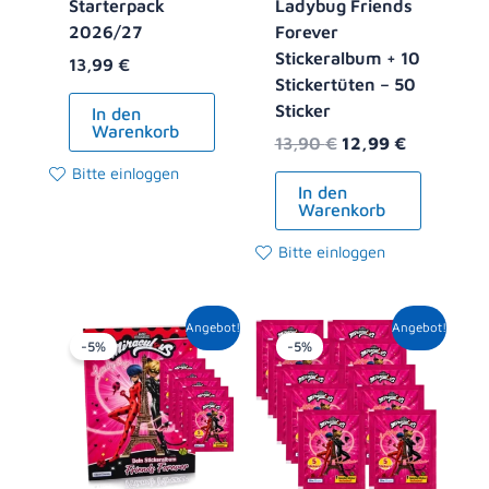
Starterpack
Ladybug Friends
2026/27
Forever
Stickeralbum + 10
13,99
€
Stickertüten – 50
Sticker
In den
Warenkorb
13,90
€
12,99
€
Bitte einloggen
In den
Warenkorb
Bitte einloggen
Ursprünglicher
Aktueller
Ursprünglicher
Aktueller
Angebot!
Angebot!
Preis
Preis
Preis
Preis
-5%
-5%
war:
ist:
war:
ist:
8,90 €
8,49 €.
10,00 €
9,49 €.