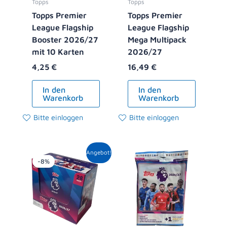
Topps
Topps
Topps Premier
Topps Premier
League Flagship
League Flagship
Booster 2026/27
Mega Multipack
mit 10 Karten
2026/27
4,25
€
16,49
€
In den
In den
Warenkorb
Warenkorb
Bitte einloggen
Bitte einloggen
Ursprünglicher
Aktueller
Angebot!
Preis
Preis
-8%
war:
ist:
119,00 €
108,99 €.