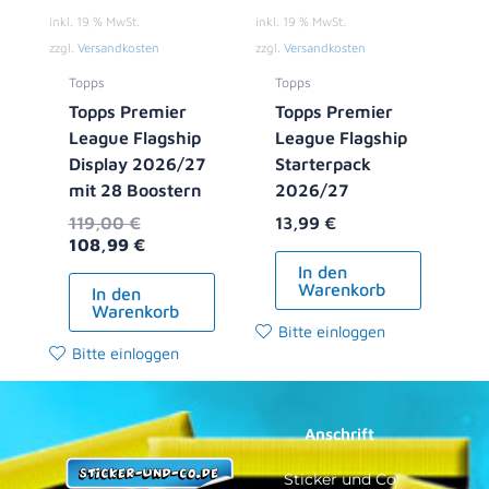
inkl. 19 % MwSt.
inkl. 19 % MwSt.
zzgl.
Versandkosten
zzgl.
Versandkosten
Topps
Topps
Topps Premier
Topps Premier
League Flagship
League Flagship
Display 2026/27
Starterpack
mit 28 Boostern
2026/27
119,00
€
13,99
€
108,99
€
In den
Warenkorb
In den
Warenkorb
Bitte einloggen
Bitte einloggen
Anschrift
Sticker und Co