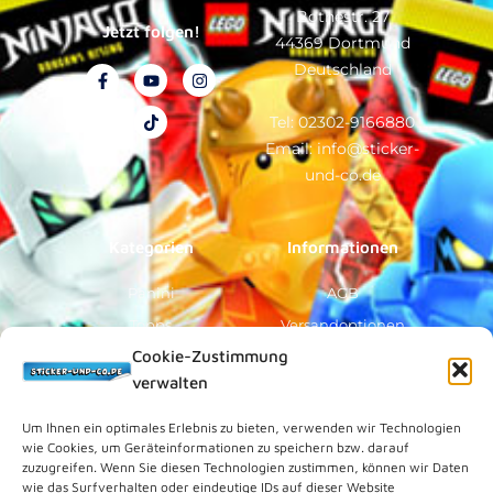
Bothestr. 27
Jetzt folgen!
44369 Dortmund
Deutschland
F
Y
T
I
a
o
i
n
c
u
k
s
e
t
t
t
Tel: 02302-9166880
b
u
o
a
Email: info@sticker-
o
b
k
g
o
e
r
und-co.de
k
a
-
m
f
Kategorien
Informationen
Panini
AGB
Topps
Versandoptionen
Cookie-Zustimmung
Blue Ocean
Zahlungsoptionen
verwalten
Sammelfiguren
Widerruf/Formular
Vorverkauf
Über Uns
Um Ihnen ein optimales Erlebnis zu bieten, verwenden wir Technologien
wie Cookies, um Geräteinformationen zu speichern bzw. darauf
Rechtliches
zuzugreifen. Wenn Sie diesen Technologien zustimmen, können wir Daten
wie das Surfverhalten oder eindeutige IDs auf dieser Website