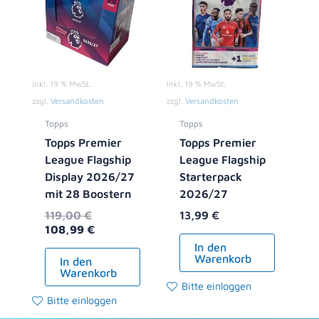
119,00 €
108,99 €.
inkl. 19 % MwSt.
inkl. 19 % MwSt.
zzgl.
Versandkosten
zzgl.
Versandkosten
Topps
Topps
Topps Premier
Topps Premier
League Flagship
League Flagship
Display 2026/27
Starterpack
mit 28 Boostern
2026/27
119,00
€
13,99
€
108,99
€
In den
Warenkorb
In den
Warenkorb
Bitte einloggen
Bitte einloggen