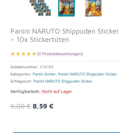
Panini NARUTO Shippuden Sticker
– 10x Stickertüten
(
0
Produktbewertungen)
Artikelnummer:
476189
Kategorien:
Panini Sticker
,
Panini NARUTO Shippuden Sticker
Schlagwort:
Panini NARUTO Shippuden Sticker
Verfügbarkeit:
Nicht auf Lager
Ursprünglicher
Aktueller
9,00
€
8,59
€
Preis
Preis
war:
ist:
9,00 €
8,59 €.