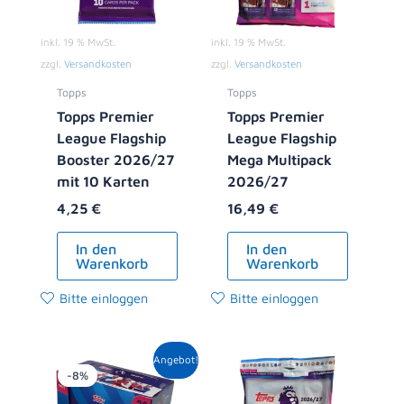
inkl. 19 % MwSt.
inkl. 19 % MwSt.
zzgl.
Versandkosten
zzgl.
Versandkosten
Topps
Topps
Topps Premier
Topps Premier
League Flagship
League Flagship
Booster 2026/27
Mega Multipack
mit 10 Karten
2026/27
4,25
€
16,49
€
In den
In den
Warenkorb
Warenkorb
Bitte einloggen
Bitte einloggen
Ursprünglicher
Aktueller
Angebot!
Preis
Preis
-8%
war:
ist: