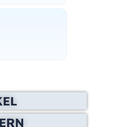
KEL
LERN