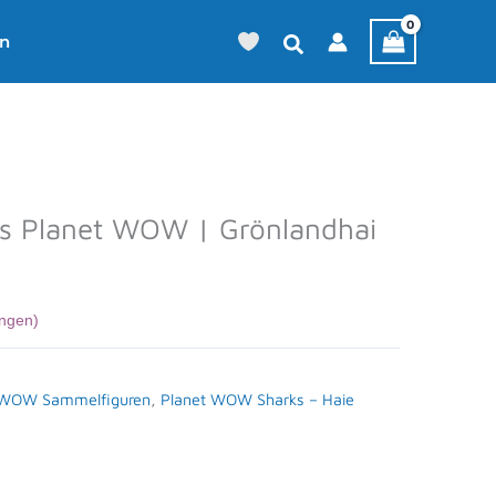
en
ks Planet WOW | Grönlandhai
ngen)
t WOW Sammelfiguren
,
Planet WOW Sharks – Haie