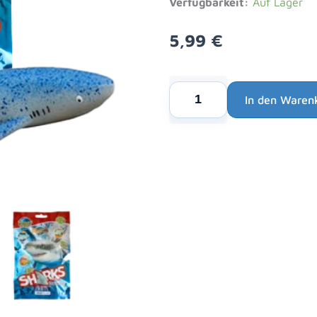
Verfügbarkeit:
Auf Lager
5,99
€
Blue
In den Waren
Ocean
Alternative:
Sharks
Planet
WOW
|
Grönlandhai
Figur
17
Menge