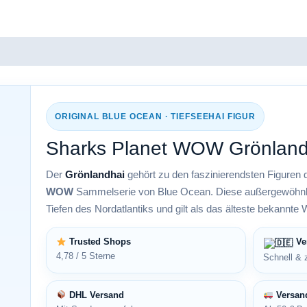
nsionen (0)
ORIGINAL BLUE OCEAN · TIEFSEEHAI FIGUR
Sharks Planet WOW Grönland
Der
Grönlandhai
gehört zu den faszinierendsten Figuren 
WOW
Sammelserie von Blue Ocean. Diese außergewöhnlich
Tiefen des Nordatlantiks und gilt als das älteste bekannte W
Trusted Shops
Ve
4,78 / 5 Sterne
Schnell & 
DHL Versand
Versand