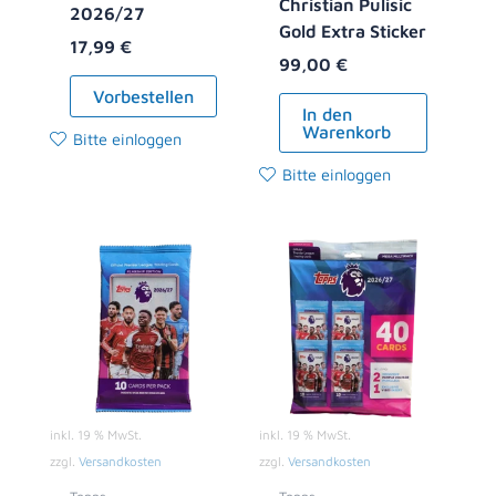
Christian Pulisic
2026/27
Gold Extra Sticker
17,99
€
99,00
€
Vorbestellen
In den
Warenkorb
Bitte einloggen
Bitte einloggen
inkl. 19 % MwSt.
inkl. 19 % MwSt.
zzgl.
Versandkosten
zzgl.
Versandkosten