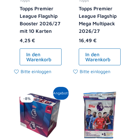
Topps
Topps
Topps Premier
Topps Premier
League Flagship
League Flagship
Booster 2026/27
Mega Multipack
mit 10 Karten
2026/27
4,25
€
16,49
€
In den
In den
Warenkorb
Warenkorb
Bitte einloggen
Bitte einloggen
Ursprünglicher
Aktueller
Angebot!
Preis
Preis
-8%
war:
ist:
119,00 €
108,99 €.