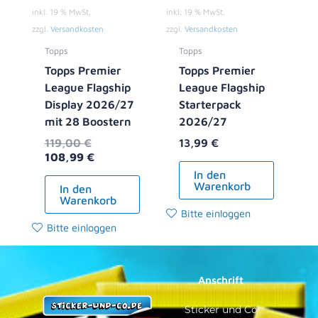
inkl. 19 % MwSt.
inkl. 19 % MwSt.
zzgl.
Versandkosten
zzgl.
Versandkosten
Topps
Topps
Topps Premier
Topps Premier
League Flagship
League Flagship
Display 2026/27
Starterpack
mit 28 Boostern
2026/27
119,00
€
13,99
€
108,99
€
In den
Warenkorb
In den
Warenkorb
Bitte einloggen
Bitte einloggen
Anschrift
Sticker und Co