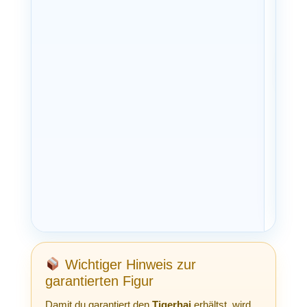
1x 
D
d
Wichtiger Hinweis zur
garantierten Figur
Damit du garantiert den
Tigerhai
erhältst, wird