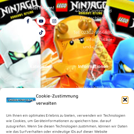
Bothestr. 27
Jetzt folgen!
44369 Dortmund
Deutschland
F
Y
T
I
a
o
i
n
c
u
k
s
e
t
t
t
Tel: 02302-9166880
b
u
o
a
Email: info@sticker-
o
b
k
g
o
e
r
und-co.de
k
a
-
m
f
Kategorien
Informationen
Panini
AGB
Topps
Versandoptionen
Cookie-Zustimmung
Blue Ocean
Zahlungsoptionen
verwalten
Sammelfiguren
Widerruf/Formular
Vorverkauf
Über Uns
Um Ihnen ein optimales Erlebnis zu bieten, verwenden wir Technologien
wie Cookies, um Geräteinformationen zu speichern bzw. darauf
Rechtliches
zuzugreifen. Wenn Sie diesen Technologien zustimmen, können wir Daten
wie das Surfverhalten oder eindeutige IDs auf dieser Website